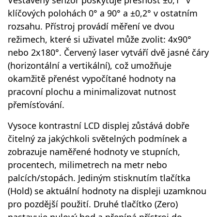
klíčových polohách 0° a 90° a ±0,2° v ostatním
rozsahu. Přístroj provádí měření ve dvou
režimech, které si uživatel může zvolit: 4x90°
nebo 2x180°. Červený laser vytváří dvě jasné čáry
(horizontální a vertikální), což umožňuje
okamžitě přenést vypočítané hodnoty na
pracovní plochu a minimalizovat nutnost
přemísťování.
Vysoce kontrastní LCD displej zůstává dobře
čitelný za jakýchkoli světelných podmínek a
zobrazuje naměřené hodnoty ve stupních,
procentech, milimetrech na metr nebo
palcích/stopách. Jediným stisknutím tlačítka
(Hold) se aktuální hodnoty na displeji uzamknou
pro pozdější použití. Druhé tlačítko (Zero)
nastavuje nulový bod a přepíná přístroj do