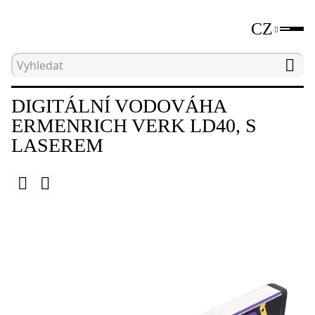
CZ
Hlavní strana
Katalog
Digitální vodováhy a úhl
DIGITÁLNÍ VODOVÁHA
ERMENRICH VERK LD40, S
LASEREM