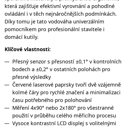
která zajišťuje efektivní vyrovnání a pohodlné
ovládání i v těch nejnáročnějších podmínkách.
Díky tomu je tato vodováha univerzálním
pomocníkem pro profesionální stavitele i
domácí kutily.
Klíčové vlastnosti:
Přesný senzor s přesností ±0,1° v kontrolních
bodech a ±0,2° v ostatních polohách pro
přesné výsledky
Červené laserové paprsky tvoří dvě vzájemně
kolmé čáry pro rychlé značení a minimalizaci
času potřebného pro polohování
Měření 4x90° nebo 2x180° pro všestranné
použití v průběhu celého měřicího procesu
Vysoce kontrastní LCD displej s volitelnými