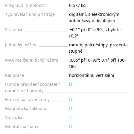
Přepravní hmotnost
0.577 kg
Typ nivelačního přístroje
digitální, s elektronickým
bublinkovým displejem
Přesnost
±0,1° při 0° a 90°, zbytek –
±0,2°
Jednotky měření
mm/m, palce/stopy, procenta,
stupně
MAX rozlišení (tichý režim)
0,05° při 0–99°; 0,1° při 100–
180°
Kalibrace
horizontální, vertikální
Funkce přidržení zobrazení
naměřené hodnoty
Funkce nastavení nuly
Magnetická základna
V-drážka
Montáž na stativ