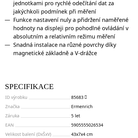
jednotkami pro rychlé odečítání dat za
jakýchkoli podmínek při měření
Funkce nastavení nuly a přidržení naměřené
hodnoty na displeji pro pohodlné ovládání v
absolutním a relativním režimu měření
Snadná instalace na různé povrchy díky
magnetické základně a V-drážce
SPECIFIKACE
ID výrobku
85683
Značka
Ermenrich
Záruka
5 let
EAN
5905555026534
Velikost balení (DxŠxV)
43x7x4 cm