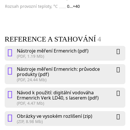
Rozsah provozní teploty, °C
0...+40
REFERENCE A STAHOVÁNÍ
4
Nástroje měření Ermenrich (pdf)
(PDF, 1.19 Mb)
Nástroje měření Ermenrich: průvodce
produkty (pdf)
(PDF, 24.44 Mb)
Návod k použití: digitální vodováha
Ermenrich Verk LD40, s laserem (pdf)
(PDF, 4.47 Mb)
Obrázky ve vysokém rozlišení (zip)
(ZIP, 8.98 Mb)