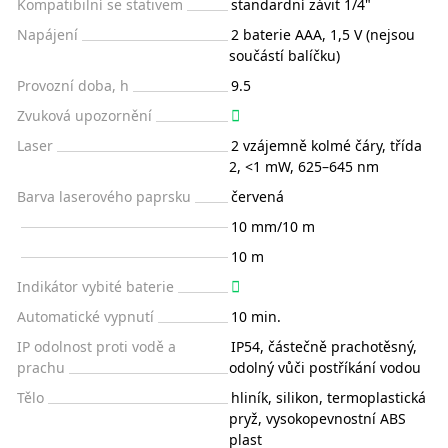
Kompatibilní se stativem
standardní závit 1/4"
Napájení
2 baterie AAA, 1,5 V (nejsou
součástí balíčku)
Provozní doba, h
9.5
Zvuková upozornění
Laser
2 vzájemně kolmé čáry, třída
2, <1 mW, 625–645 nm
Barva laserového paprsku
červená
10 mm/10 m
10 m
Indikátor vybité baterie
Automatické vypnutí
10 min.
IP odolnost proti vodě a
IP54, částečně prachotěsný,
prachu
odolný vůči postříkání vodou
Tělo
hliník, silikon, termoplastická
pryž, vysokopevnostní ABS
plast