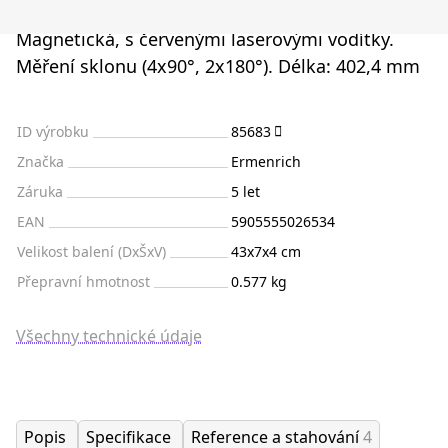
Magnetická, s červenými laserovými vodítky.
Měření sklonu (4x90°, 2x180°). Délka: 402,4 mm
ID výrobku
85683
Značka
Ermenrich
Záruka
5 let
EAN
5905555026534
Velikost balení (DxŠxV)
43x7x4 cm
Přepravní hmotnost
0.577 kg
Všechny technické údaje
Popis
Specifikace
Reference a stahování
4