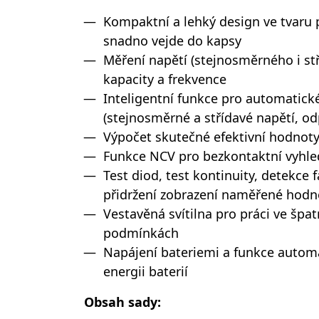
Kompaktní a lehký design ve tvaru 
snadno vejde do kapsy
Měření napětí (stejnosměrného i st
kapacity a frekvence
Inteligentní funkce pro automatick
(stejnosměrné a střídavé napětí, odp
Výpočet skutečné efektivní hodnoty
Funkce NCV pro bezkontaktní vyhle
Test diod, test kontinuity, detekce f
přidržení zobrazení naměřené hodn
Vestavěná svítilna pro práci ve špa
podmínkách
Napájení bateriemi a funkce automa
energii baterií
Obsah sady: