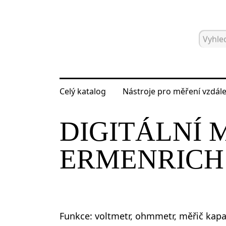
Celý katalog
Nástroje pro měření vzdále
Hlavní strana
Katalog
Elektrické m
DIGITÁLNÍ 
ERMENRICH 
Funkce: voltmetr, ohmmetr, měřič kapac