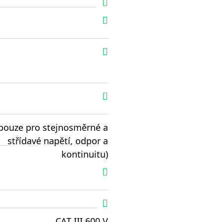
(pouze pro stejnosměrné a
střídavé napětí, odpor a
kontinuitu)
CAT III 600 V