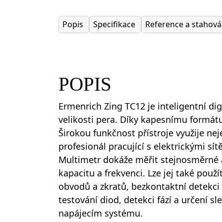
Popis
Specifikace
Reference a stahov
POPIS
Ermenrich Zing TC12 je inteligentní dig
velikosti pera. Díky kapesnímu formát
Širokou funkčnost přístroje využije neje
profesionál pracující s elektrickými sít
Multimetr dokáže měřit stejnosměrné a
kapacitu a frekvenci. Lze jej také použí
obvodů a zkratů, bezkontaktní detekci 
testování diod, detekci fází a určení sl
napájecím systému.