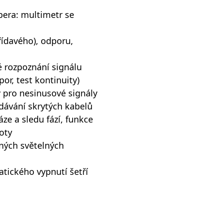
pera: multimetr se
řídavého), odporu,
é rozpoznání signálu
or, test kontinuity)
 pro nesinusové signály
dávání skrytých kabelů
áze a sledu fází, funkce
oty
tných světelných
tického vypnutí šetří