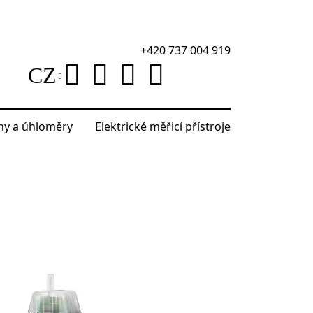
+420 737 004 919
CZ
áhy a úhloměry
Elektrické měřicí přístroje
ultimetr Ermenrich Zing TC12