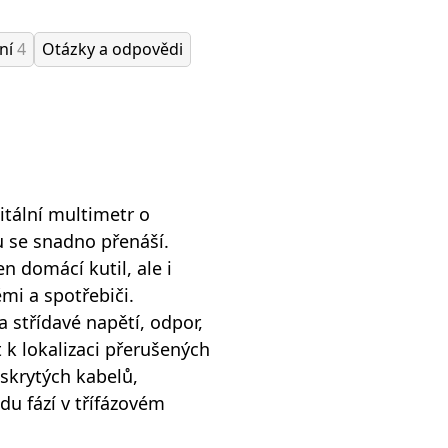
ání
4
Otázky a odpovědi
itální multimetr o
u se snadno přenáší.
n domácí kutil, ale i
ěmi a spotřebiči.
 střídavé napětí, odpor,
t k lokalizaci přerušených
skrytých kabelů,
edu fází v třífázovém