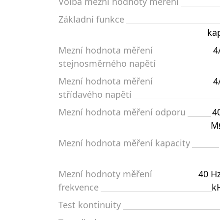
Volba mezní hodnoty měření
Základní funkce
ka
Mezní hodnota měření
4
stejnosměrného napětí
Mezní hodnota měření
4
střídavého napětí
Mezní hodnota měření odporu
4
MΩ
Mezní hodnota měření kapacity
Mezní hodnoty měření
40 H
frekvence
k
Test kontinuity