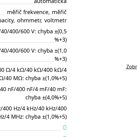
automatická
měřič frekvence
,
měřič
pacity
,
ohmmetr
,
voltmetr
/40/400/600 V: chyba ±(0,5
%+3)
/40/400/600 V: chyba ±(1,0
%+3)
Zobr
00 Ω/4 kΩ/40 kΩ/400 kΩ/4
/40 MΩ: chyba ±(1,0%+5)
40 nF/400 nF/4 mF/40 mF:
chyba ±(4,0%+5)
z/400 Hz/4 kHz/40 kHz/400
Hz/4 MHz: chyba ±(1,0%+5)