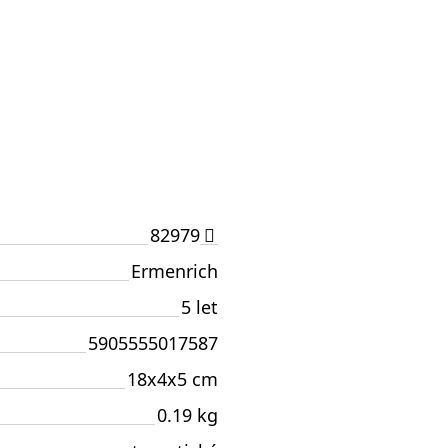
82979
Ermenrich
5 let
5905555017587
18x4x5 cm
0.19 kg