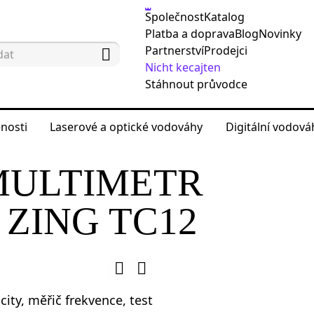
Společnost
Katalog
Platba a doprava
Blog
Novinky
Partnerství
Prodejci
Nicht kecajten
Stáhnout průvodce
nosti
Laserové a optické vodováhy
Digitální vodov
ěřicí přístroje
Digitální multimetry
Digitální m
MULTIMETR
ZING TC12
ity, měřič frekvence, test