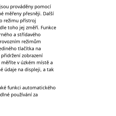
y jsou prováděny pomocí
é měřeny přesněji. Další
o režimu přístroj
odle toho jej změří. Funkce
rného a střídavého
 provozním režimům
ediného tlačítka na
 přidržení zobrazení
 měříte v úzkém místě a
údaje na displeji, a tak
také funkci automatického
dlné používání za