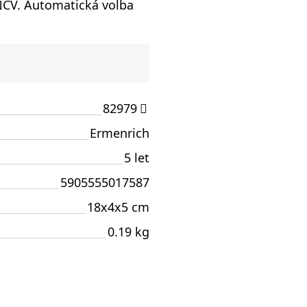
, NCV. Automatická volba
82979
Ermenrich
5 let
5905555017587
18x4x5 cm
0.19 kg