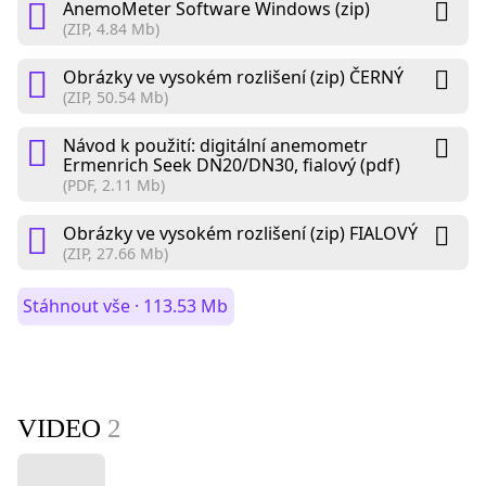
AnemoMeter Software Windows (zip)
(ZIP, 4.84 Mb)
Obrázky ve vysokém rozlišení (zip) ČERNÝ
(ZIP, 50.54 Mb)
Návod k použití: digitální anemometr
Ermenrich Seek DN20/DN30, fialový (pdf)
(PDF, 2.11 Mb)
Obrázky ve vysokém rozlišení (zip) FIALOVÝ
(ZIP, 27.66 Mb)
Stáhnout vše · 113.53 Mb
VIDEO
2