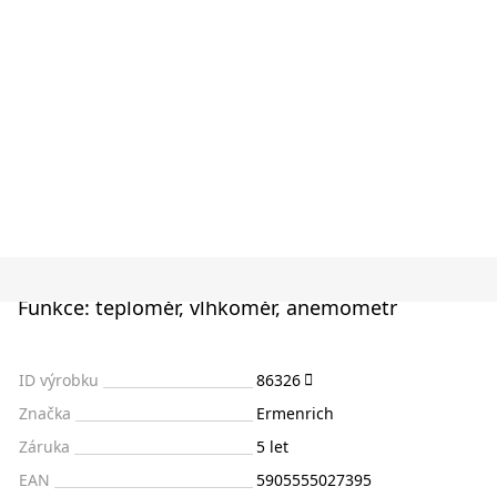
Funkce: teploměr, vlhkoměr, anemometr
ID výrobku
86326
Značka
Ermenrich
Záruka
5 let
EAN
5905555027395