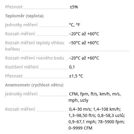
Přesnost
±5%
Teploměr (teplota)
Jednotky měření
°C, °F
Rozsah měření
–20°C až +60°C
Rozsah měření teploty vlhkou
–50°C až +60°C
baňkou
Rozsah měření rosného bodu
–20°C až +60°C
Rozlišení měření
0,1
Přesnost
±1,5 °C
Anemometr (rychlost větru)
Jednotky měření
CFM, fpm, ft/s, km/h, m/s,
mph, uzly
Rozsah měření
0,4–30 m/s; 1,4–108 km/h;
1,3–98,50 ft/s; 0,8–58,3 uzlů;
0,9–67,1 mph; 78–5900 fpm;
0–9999 CFM