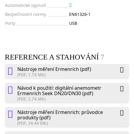
Automatické vypnutí
Bezpečnostní normy
EN61326-1
Porty
USB
REFERENCE A STAHOVÁNÍ
7
Nástroje měření Ermenrich (pdf)
(PDF, 1.19 Mb)
Návod k použití: digitální anemometr
Ermenrich Seek DN20/DN30 (pdf)
(PDF, 2.74 Mb)
Nástroje měření Ermenrich: průvodce
produkty (pdf)
(PDF, 24.44 Mb)