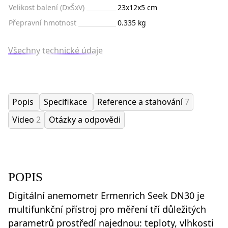
Velikost balení (DxŠxV)
23x12x5 cm
Přepravní hmotnost
0.335 kg
Všechny technické údaje
Popis
Specifikace
Reference a stahování
7
Video
2
Otázky a odpovědi
POPIS
Digitální anemometr Ermenrich Seek DN30 je
multifunkční přístroj pro měření tří důležitých
parametrů prostředí najednou: teploty, vlhkosti