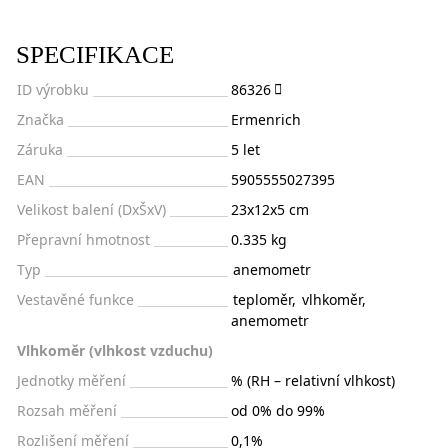
SPECIFIKACE
ID výrobku
86326
Značka
Ermenrich
Záruka
5 let
EAN
5905555027395
Velikost balení (DxŠxV)
23x12x5 cm
Přepravní hmotnost
0.335 kg
Typ
anemometr
Vestavěné funkce
teploměr
,
vlhkoměr
,
anemometr
Vlhkoměr (vlhkost vzduchu)
Jednotky měření
% (RH – relativní vlhkost)
Rozsah měření
od 0% do 99%
Rozlišení měření
0,1%