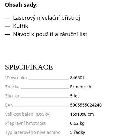
Obsah sady:
Laserový nivelační přístroj
Kufřík
Návod k použití a záruční list
SPECIFIKACE
ID výrobku
84650
Značka
Ermenrich
Záruka
5 let
EAN
5905555024240
Velikost balení (DxŠxV)
15x10x8 cm
Přepravní hmotnost
0.52 kg
Typ laserového nivelačního
5 řádky