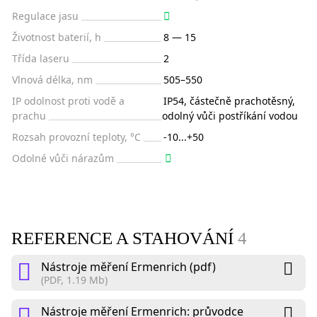
Regulace jasu
Životnost baterií, h
8 — 15
Třída laseru
2
Vlnová délka, nm
505–550
IP odolnost proti vodě a
IP54, částečně prachotěsný,
prachu
odolný vůči postříkání vodou
Rozsah provozní teploty, °C
-10...+50
Odolné vůči nárazům
REFERENCE A STAHOVÁNÍ
4
Nástroje měření Ermenrich (pdf)
(PDF, 1.19 Mb)
Nástroje měření Ermenrich: průvodce