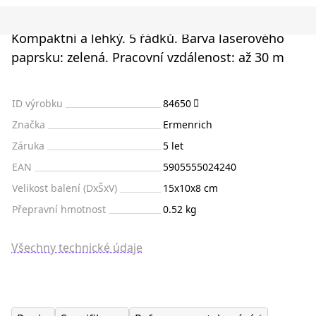
Kompaktní a lehký. 5 řádků. Barva laserového
paprsku: zelená. Pracovní vzdálenost: až 30 m
ID výrobku
84650
Značka
Ermenrich
Záruka
5 let
EAN
5905555024240
Velikost balení (DxŠxV)
15x10x8 cm
Přepravní hmotnost
0.52 kg
Všechny technické údaje