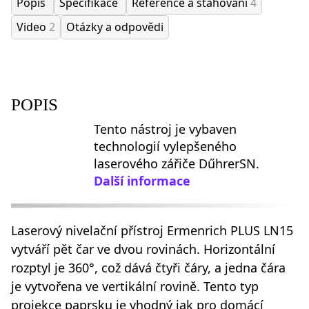
Popis
Specifikace
Reference a stahování
4
Video
2
Otázky a odpovědi
POPIS
Tento nástroj je vybaven
technologií vylepšeného
laserového zářiče DűhrerSN.
Další informace
Laserový nivelační přístroj Ermenrich PLUS LN15
vytváří pět čar ve dvou rovinách. Horizontální
rozptyl je 360°, což dává čtyři čáry, a jedna čára
je vytvořena ve vertikální rovině. Tento typ
projekce paprsku je vhodný jak pro domácí