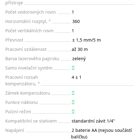
přístroje
Počet vodorovných rovin
1
Horizontální rozptyl, °
360
Počet vertikálních rovin
1
Přesnost
± 1,5 mm/5 m
Pracovní vzdálenost
až 30 m
Barva laserového paprsku
zelený
Samo nivelační systém
Pracovní rozsah
4 ± 1
kompenzátoru, °
Zámek kompenzátoru
Funkce náklonu
Pulzní režim
Kompatibilní se stativem
standardní závit 1/4"
Napájení
2 baterie AA (nejsou součástí
balíčku)