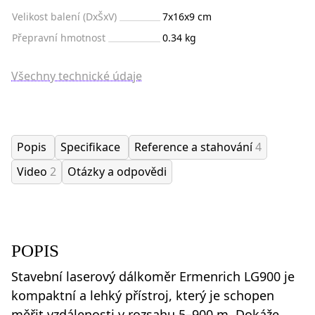
Velikost balení (DxŠxV)
7x16x9 cm
Přepravní hmotnost
0.34 kg
Všechny technické údaje
Popis
Specifikace
Reference a stahování
4
Video
2
Otázky a odpovědi
POPIS
Stavební laserový dálkoměr Ermenrich LG900 je
kompaktní a lehký přístroj, který je schopen
měřit vzdálenosti v rozsahu 5–900 m. Dokáže