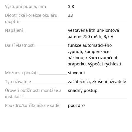
Výstupní pupila, mm
3.8
Dioptrická korekce okuláru,
±3
dioptrií
Napájení
vestavěná lithium-iontová
baterie 750 mA h, 3,7 V
Další vlastnosti
funkce automatického
vypnutí, kompenzace
náklonu, režim uzamčení
praporku, výpočet rychlosti
Možnosti použití
stavební
Typ uživatele
začátečníci, zkušení uživatelé
Úroveň obtížnosti montáže a
snadný postup
instalace
Pouzdro/kufřík/taška v sadě
pouzdro