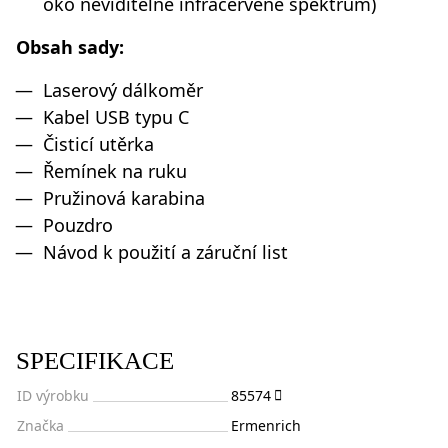
oko neviditelné infračervené spektrum)
Obsah sady:
Laserový dálkoměr
Kabel USB typu C
Čisticí utěrka
Řemínek na ruku
Pružinová karabina
Pouzdro
Návod k použití a záruční list
SPECIFIKACE
ID výrobku
85574
Značka
Ermenrich