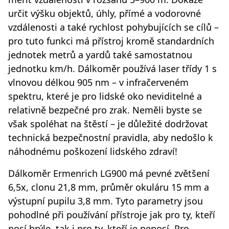
určit výšku objektů, úhly, přímé a vodorovné
vzdálenosti a také rychlost pohybujících se cílů –
pro tuto funkci má přístroj kromě standardních
jednotek metrů a yardů také samostatnou
jednotku km/h. Dálkoměr používá laser třídy 1 s
vlnovou délkou 905 nm – v infračerveném
spektru, které je pro lidské oko neviditelné a
relativně bezpečné pro zrak. Neměli byste se
však spoléhat na štěstí – je důležité dodržovat
technická bezpečnostní pravidla, aby nedošlo k
náhodnému poškození lidského zdraví!
Dálkoměr Ermenrich LG900 má pevné zvětšení
6,5x, clonu 21,8 mm, průměr okuláru 15 mm a
výstupní pupilu 3,8 mm. Tyto parametry jsou
pohodlné při používání přístroje jak pro ty, kteří
nosí brýle, tak i pro ty, kteří je nenosí. Pro