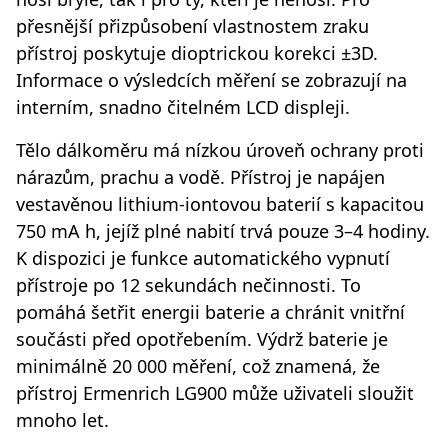
přesnější přizpůsobení vlastnostem zraku
přístroj poskytuje dioptrickou korekci ±3D.
Informace o výsledcích měření se zobrazují na
interním, snadno čitelném LCD displeji.
Tělo dálkoměru má nízkou úroveň ochrany proti
nárazům, prachu a vodě. Přístroj je napájen
vestavěnou lithium-iontovou baterií s kapacitou
750 mA h, jejíž plné nabití trvá pouze 3–4 hodiny.
K dispozici je funkce automatického vypnutí
přístroje po 12 sekundách nečinnosti. To
pomáhá šetřit energii baterie a chránit vnitřní
součásti před opotřebením. Výdrž baterie je
minimálně 20 000 měření, což znamená, že
přístroj Ermenrich LG900 může uživateli sloužit
mnoho let.