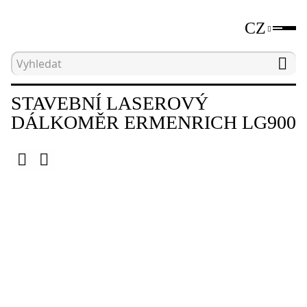
CZ
Hlavní strana
Katalog
Laserové dálkoměry
STAVEBNÍ LASEROVÝ
DÁLKOMĚR ERMENRICH LG900