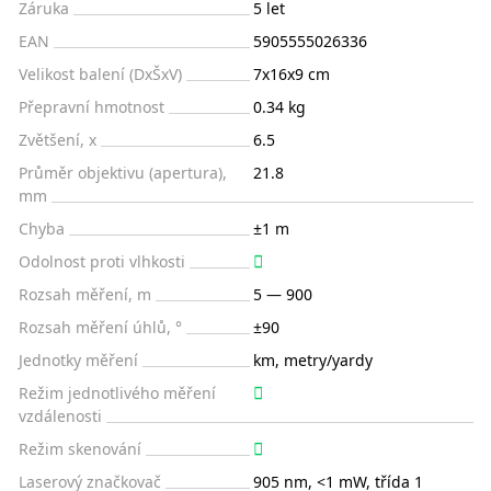
Záruka
5 let
EAN
5905555026336
Velikost balení (DxŠxV)
7x16x9 cm
Přepravní hmotnost
0.34 kg
Zvětšení, x
6.5
Průměr objektivu (apertura),
21.8
mm
Chyba
±1 m
Odolnost proti vlhkosti
Rozsah měření, m
5 — 900
Rozsah měření úhlů, °
±90
Jednotky měření
km, metry/yardy
Režim jednotlivého měření
vzdálenosti
Režim skenování
Laserový značkovač
905 nm, <1 mW, třída 1