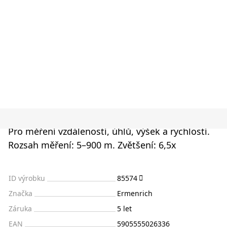
Pro měření vzdáleností, úhlů, výšek a rychlostí.
Rozsah měření: 5–900 m. Zvětšení: 6,5x
ID výrobku
85574
Značka
Ermenrich
Záruka
5 let
EAN
5905555026336