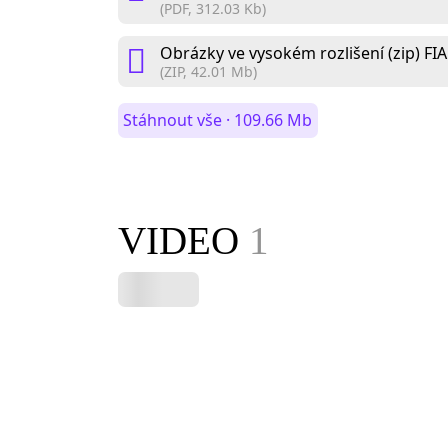
(PDF, 312.03 Kb)
Obrázky ve vysokém rozlišení (zip) F
(ZIP, 42.01 Mb)
Stáhnout vše · 109.66 Mb
VIDEO
1