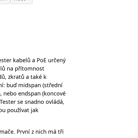
ester kabelů a PoE určený
elů na přítomnost
ů, zkratů a také k
ní: buď midspan (střední
), nebo endspan (koncové
 Tester se snadno ovládá,
ou používat jak
ímače. První z nich má tři