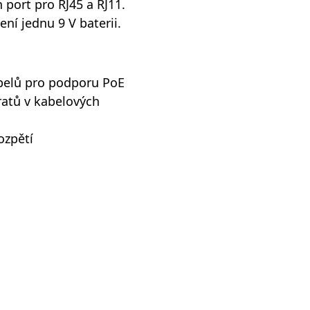
 port pro RJ45 a RJ11.
ení jednu 9 V baterii.
abelů pro podporu PoE
ratů v kabelových
ozpětí