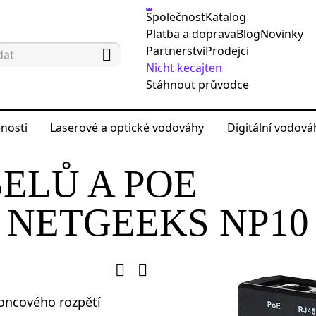
Společnost
Katalog
Platba a doprava
Blog
Novinky
Partnerství
Prodejci
Nicht kecajten
Stáhnout průvodce
nosti
Laserové a optické vodováhy
Digitální vodov
 testování sítě
Testery kabelů
Tester kabelů a
ELŮ A POE
 NETGEEKS NP10
koncového rozpětí