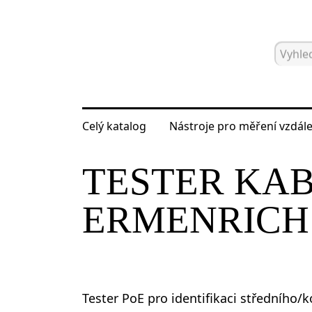
Celý katalog
Nástroje pro měření vzdále
Hlavní strana
Katalog
Nástroje pro
TESTER KAB
ERMENRICH
Tester PoE pro identifikaci středního/