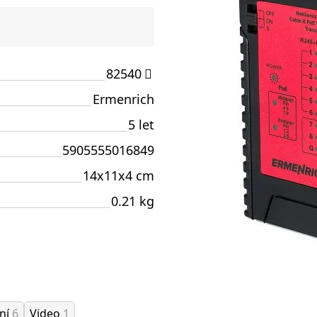
82540
Ermenrich
5 let
5905555016849
14x11x4 cm
0.21 kg
ání
6
Video
1