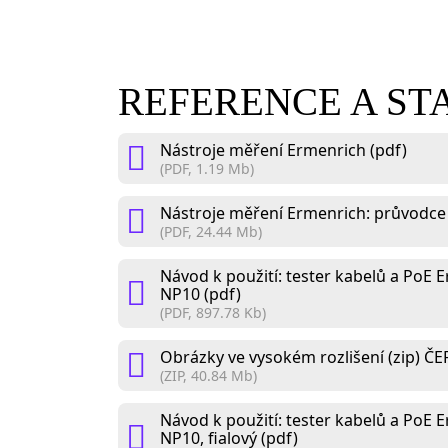
REFERENCE A S
Nástroje měření Ermenrich (pdf)
(PDF, 1.19 Mb)
Nástroje měření Ermenrich: průvodce
(PDF, 24.44 Mb)
Návod k použití: tester kabelů a PoE
NP10 (pdf)
(PDF, 897.78 Kb)
Obrázky ve vysokém rozlišení (zip) Č
(ZIP, 40.84 Mb)
Návod k použití: tester kabelů a PoE
NP10, fialový (pdf)