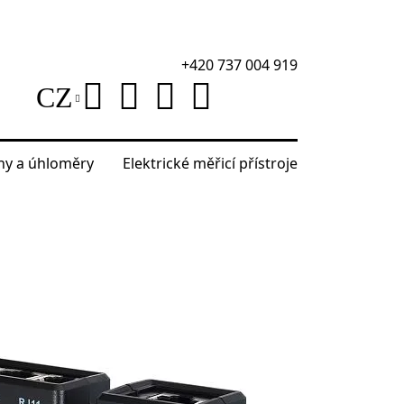
+420 737 004 919
CZ
áhy a úhloměry
Elektrické měřicí přístroje
 PoE Ermenrich NetGeeks NP10