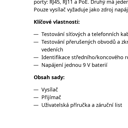
porty: RJ45, RJ11 a PoE. Druhý má jeden
Pouze vysílač vyžaduje jako zdroj napáj
Klíčové vlastnosti:
Testování síťových a telefonních k
Testování přerušených obvodů a zk
vedeních
Identifikace středního/koncového r
Napájení jednou 9 V baterií
Obsah sady:
Vysílač
Přijímač
Uživatelská příručka a záruční list