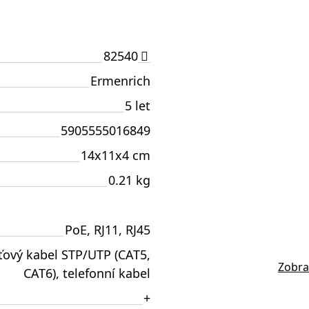
82540
Ermenrich
5 let
5905555016849
14x11x4 cm
0.21 kg
PoE, RJ11, RJ45
íťový kabel STP/UTP (CAT5,
Zobra
CAT6), telefonní kabel
+