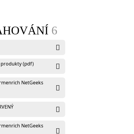
TAHOVÁNÍ
6
 produkty (pdf)
 Ermenrich NetGeeks
ERVENÝ
 Ermenrich NetGeeks