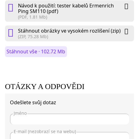
Návod k použití: tester kabelů Ermenrich
Ping SM110 (pdf)
(PDF, 1.81 Mb)
Stáhnout obrázky ve vysokém rozlišení (zip)
(ZIP, 75.28 Mb)
Stáhnout vše · 102.72 Mb
OTÁZKY A ODPOVĚDI
Odešlete svůj dotaz