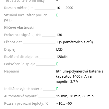
Test stavu telefonní linky
+
Rozsah měření, m
10 — 2000
Vizuální lokalizátor poruch
(VFL)
Klíčové vlastnosti
Frekvence signálu, kHz
130
Přenos dat
+ (5 paměťových slotů)
Displej
LCD
Rozlišení displeje, px
128х64
Podsvícení displeje
Napájení
lithium-polymerová baterie s
kapacitou 1400 mAh a
napětím 3,7 V
Indikátor vybité baterie
Automatické vypnutí
15 min, 30 min, 60 min
Rozsah provozní teploty, °C
−10… +60