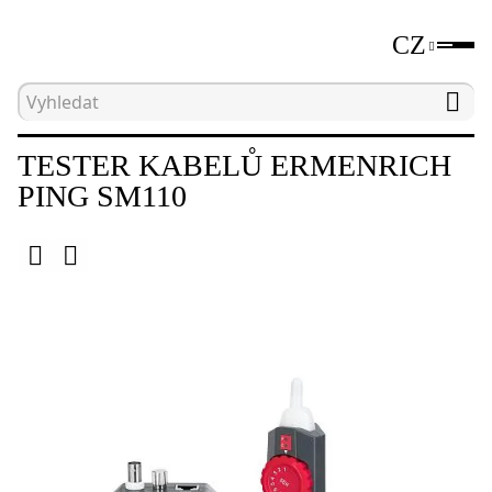
CZ
Hlavní strana
Katalog
Nástroje pro testování sít
TESTER KABELŮ ERMENRICH
PING SM110