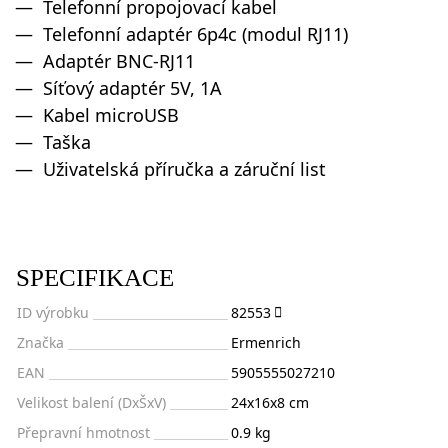
Telefonní propojovací kabel
Telefonní adaptér 6p4c (modul RJ11)
Adaptér BNC-RJ11
Síťový adaptér 5V, 1A
Kabel microUSB
Taška
Uživatelská příručka a záruční list
SPECIFIKACE
ID výrobku
82553
Značka
Ermenrich
EAN
5905555027210
Velikost balení (DxŠxV)
24x16x8 cm
Přepravní hmotnost
0.9 kg