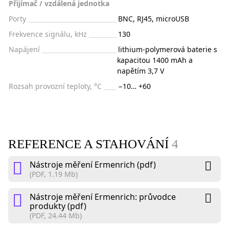
Přijímač / vzdálená jednotka
Porty
BNC, RJ45, microUSB
Frekvence signálu, kHz
130
Napájení
lithium-polymerová baterie s
kapacitou 1400 mAh a
napětím 3,7 V
Rozsah provozní teploty, °C
−10… +60
REFERENCE A STAHOVÁNÍ
4
Nástroje měření Ermenrich (pdf)
(PDF, 1.19 Mb)
Nástroje měření Ermenrich: průvodce
produkty (pdf)
(PDF, 24.44 Mb)