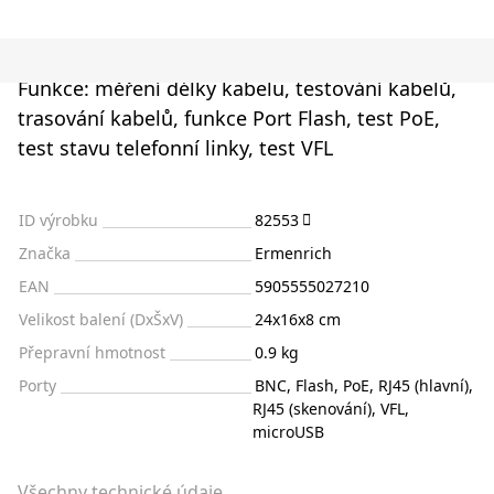
Funkce: měření délky kabelu, testování kabelů,
trasování kabelů, funkce Port Flash, test PoE,
test stavu telefonní linky, test VFL
ID výrobku
82553
Značka
Ermenrich
EAN
5905555027210
Velikost balení (DxŠxV)
24x16x8 cm
Přepravní hmotnost
0.9 kg
Porty
BNC, Flash, PoE, RJ45 (hlavní),
RJ45 (skenování), VFL,
microUSB
Všechny technické údaje