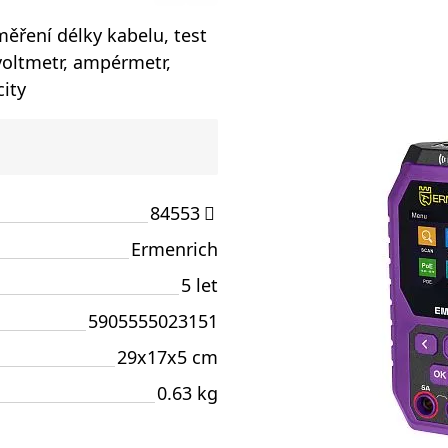
měření délky kabelu, test
voltmetr, ampérmetr,
ity
84553
Ermenrich
5 let
5905555023151
29x17x5 cm
0.63 kg