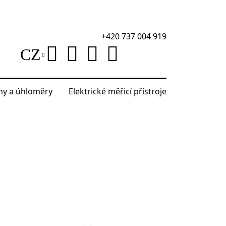
+420 737 004 919
CZ
áhy a úhloměry
Elektrické měřicí přístroje
 multimetrem Ermenrich Ping SM75