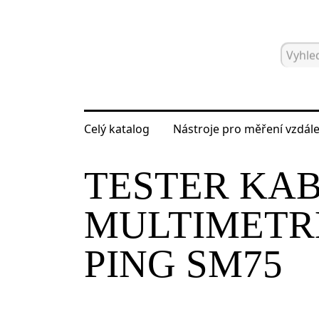
Celý katalog
Nástroje pro měření vzdále
Hlavní strana
Katalog
Nástroje pro
TESTER KAB
MULTIMETR
PING SM75