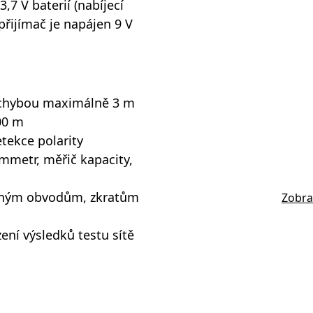
,7 V baterií (nabíjecí
přijímač je napájen 9 V
s chybou maximálně 3 m
00 m
etekce polarity
mmetr, měřič kapacity,
šeným obvodům, zkratům
Zobra
ení výsledků testu sítě