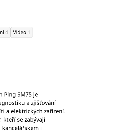
ání
4
Video
1
h Ping SM75 je
agnostiku a zjišťování
tí a elektrických zařízení.
, kteří se zabývají
, kancelářském i