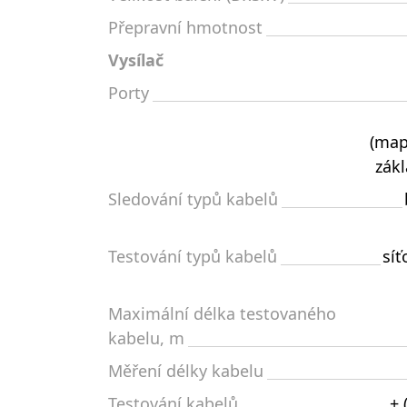
Přepravní hmotnost
Vysílač
Porty
(map
zák
Sledování typů kabelů
Testování typů kabelů
síť
Maximální délka testovaného
kabelu, m
Měření délky kabelu
Testování kabelů
+ 