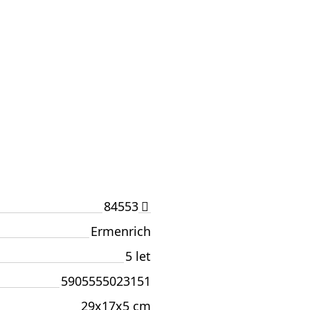
84553
Ermenrich
5 let
5905555023151
29x17x5 cm