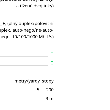
zkřížené dvojlinky)
+, (plný duplex/poloviční
uplex, auto-nego/ne-auto-
nego, 10/100/1000 Mbit/s)
metry/yardy, stopy
5 — 200
3 m