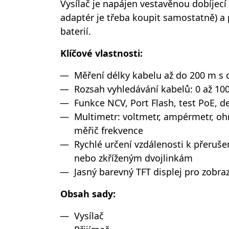
Vysílač je napájen vestavěnou dobíjecí 3
adaptér je třeba koupit samostatně) a 
baterií.
Klíčové vlastnosti:
Měření délky kabelu až do 200 m 
Rozsah vyhledávání kabelů: 0 až 10
Funkce NCV, Port Flash, test PoE, d
Multimetr: voltmetr, ampérmetr, oh
měřič frekvence
Rychlé určení vzdálenosti k přeru
nebo zkříženým dvojlinkám
Jasný barevný TFT displej pro zobraz
Obsah sady:
Vysílač