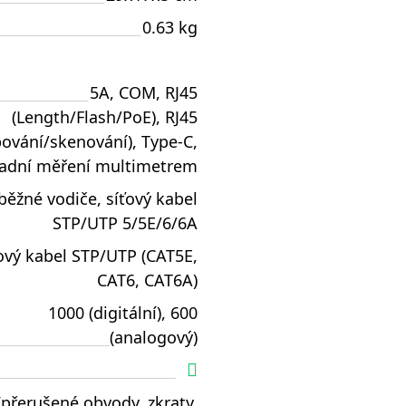
0.63 kg
5A, COM, RJ45
(Length/Flash/PoE), RJ45
ování/skenování), Type-C,
ladní měření multimetrem
běžné vodiče, síťový kabel
STP/UTP 5/5E/6/6A
ový kabel STP/UTP (CAT5E,
CAT6, CAT6A)
1000 (digitální), 600
(analogový)
(přerušené obvody, zkraty,