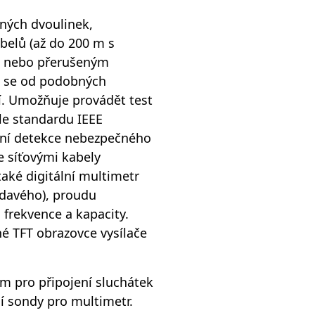
ených dvoulinek,
belů (až do 200 m s
m nebo přerušeným
 se od podobných
cí. Umožňuje provádět test
dle standardu IEEE
tní detekce nebezpečného
se síťovými kabely
aké digitální multimetr
ídavého), proudu
 frekvence a kapacity.
né TFT obrazovce vysílače
em pro připojení sluchátek
cí sondy pro multimetr.