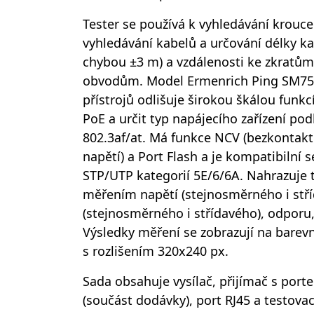
Tester se používá k vyhledávání krouc
vyhledávání kabelů a určování délky ka
chybou ±3 m) a vzdálenosti ke zkratů
obvodům. Model Ermenrich Ping SM75
přístrojů odlišuje širokou škálou funk
PoE a určit typ napájecího zařízení po
802.3af/at. Má funkce NCV (bezkontak
napětí) a Port Flash a je kompatibilní 
STP/UTP kategorií 5E/6/6A. Nahrazuje t
měřením napětí (stejnosměrného i stř
(stejnosměrného i střídavého), odporu,
Výsledky měření se zobrazují na barev
s rozlišením 320x240 px.
Sada obsahuje vysílač, přijímač s port
(součást dodávky), port RJ45 a testova