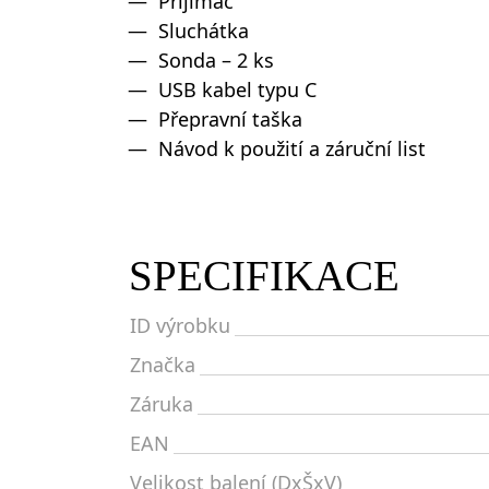
Přijímač
Sluchátka
Sonda – 2 ks
USB kabel typu C
Přepravní taška
Návod k použití a záruční list
SPECIFIKACE
ID výrobku
Značka
Záruka
EAN
Velikost balení (DxŠxV)