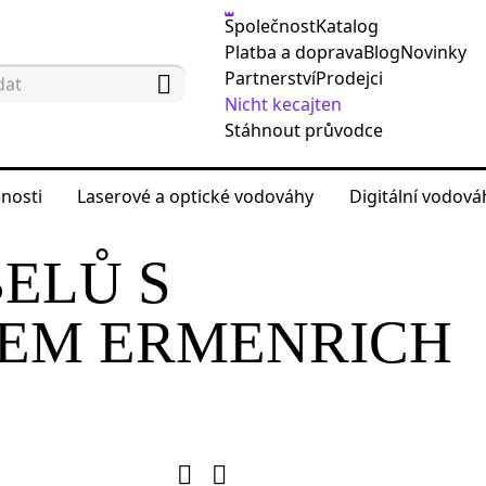
Společnost
Katalog
Platba a doprava
Blog
Novinky
Partnerství
Prodejci
Nicht kecajten
Stáhnout průvodce
nosti
Laserové a optické vodováhy
Digitální vodov
 testování sítě
Testery kabelů
Tester kabelů s
ELŮ S
EM ERMENRICH