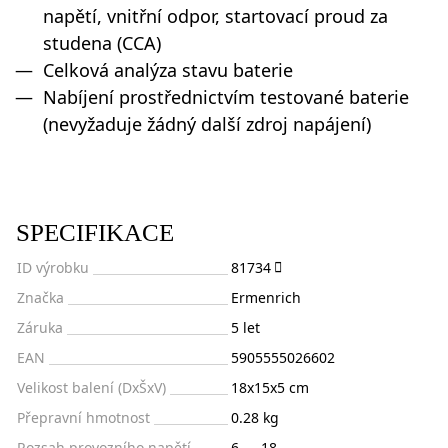
napětí, vnitřní odpor, startovací proud za
studena (CCA)
Celková analýza stavu baterie
Nabíjení prostřednictvím testované baterie
(nevyžaduje žádný další zdroj napájení)
SPECIFIKACE
ID výrobku
81734
Značka
Ermenrich
Záruka
5 let
EAN
5905555026602
Velikost balení (DxŠxV)
18x15x5 cm
Přepravní hmotnost
0.28 kg
Rozsah provozního napětí
6 — 18