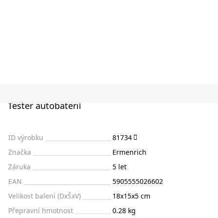
Tester autobaterií
ID výrobku
81734
Značka
Ermenrich
Záruka
5 let
EAN
5905555026602
Velikost balení (DxŠxV)
18x15x5 cm
Přepravní hmotnost
0.28 kg