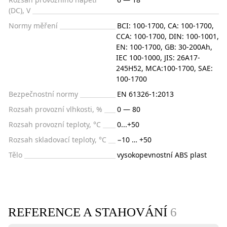
(DC), V
Normy měření
BCI: 100-1700, CA: 100-1700,
CCA: 100-1700, DIN: 100-1001,
EN: 100-1700, GB: 30-200Ah,
IEC 100-1000, JIS: 26A17-
245H52, MCA:100-1700, SAE:
100-1700
Bezpečnostní normy
EN 61326-1:2013
Rozsah provozní vlhkosti, %
0 — 80
Rozsah provozní teploty, °C
0...+50
Rozsah skladovací teploty, °C
−10 … +50
Tělo
vysokopevnostní ABS plast
REFERENCE A STAHOVÁNÍ
6