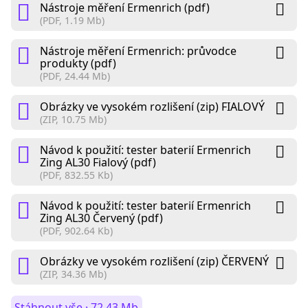
Nástroje měření Ermenrich (pdf)
(PDF, 1.19 Mb)
Nástroje měření Ermenrich: průvodce
produkty (pdf)
(PDF, 24.44 Mb)
Obrázky ve vysokém rozlišení (zip) FIALOVÝ
(ZIP, 10.75 Mb)
Návod k použití: tester baterií Ermenrich
Zing AL30 Fialový (pdf)
(PDF, 832.55 Kb)
Návod k použití: tester baterií Ermenrich
Zing AL30 Červený (pdf)
(PDF, 902.64 Kb)
Obrázky ve vysokém rozlišení (zip) ČERVENÝ
(ZIP, 34.36 Mb)
Stáhnout vše · 72.43 Mb