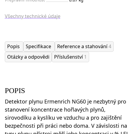
Všechny technické údaje
Popis
Specifikace
Reference a stahování
4
Otázky a odpovědi
Příslušenství
1
POPIS
Detektor plynu Ermenrich NG60 je nezbytný pro
stanovení koncentrace hořlavých plynů,
sirovodíku a kyslíku ve vzduchu a pro zajištění
bezpečnosti při práci nebo doma. V závislosti na
typu plynu přístroj měří jeho koncentraci v % LEL