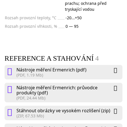
prachu; ochrana před
tryskající vodou
Rozsah provozní teploty, °C
-20...+50
Rozsah provozní vlhkosti, %
0 — 95
REFERENCE A STAHOVÁNÍ
4
Nástroje měření Ermenrich (pdf)
(PDF, 1.19 Mb)
Nástroje měření Ermenrich: průvodce
produkty (pdf)
(PDF, 24.44 Mb)
Stáhnout obrázky ve vysokém rozlišení (zip)
(ZIP, 67.53 Mb)