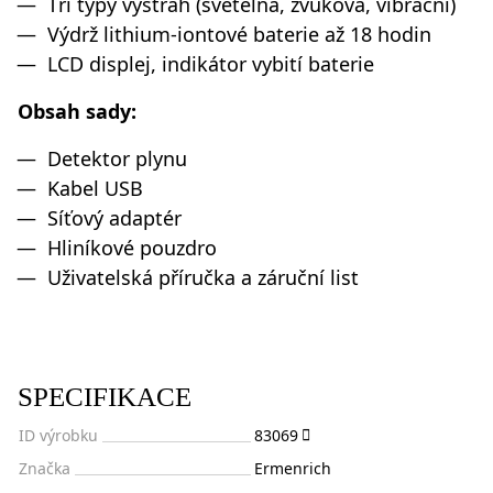
Tři typy výstrah (světelná, zvuková, vibrační)
Výdrž lithium-iontové baterie až 18 hodin
LCD displej, indikátor vybití baterie
Obsah sady:
Detektor plynu
Kabel USB
Síťový adaptér
Hliníkové pouzdro
Uživatelská příručka a záruční list
SPECIFIKACE
ID výrobku
83069
Značka
Ermenrich