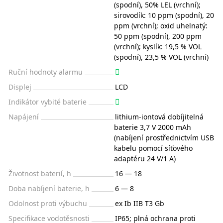
(spodní), 50% LEL (vrchní);
sirovodík: 10 ppm (spodní), 20
ppm (vrchní); oxid uhelnatý:
50 ppm (spodní), 200 ppm
(vrchní); kyslík: 19,5 % VOL
(spodní), 23,5 % VOL (vrchní)
Ruční hodnoty alarmu
Displej
LCD
Indikátor vybité baterie
Napájení
lithium-iontová dobíjitelná
baterie 3,7 V 2000 mAh
(nabíjení prostřednictvím USB
kabelu pomocí síťového
adaptéru 24 V/1 A)
Životnost baterií, h
16 — 18
Doba nabíjení baterie, h
6 — 8
Odolnost proti výbuchu
ex Ib IIB T3 Gb
Specifikace vodotěsnosti
IP65; plná ochrana proti