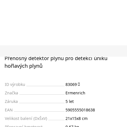
Přenosný detektor plynu pro detekci úniku
hořlavých plynů
ID výrobku
83069
Značka
Ermenrich
Záruka
5 let
EAN
5905555018638
Velikost balení (DxŠxV)
21x15x8 cm
Přepravní hmotnost
0.67 kg