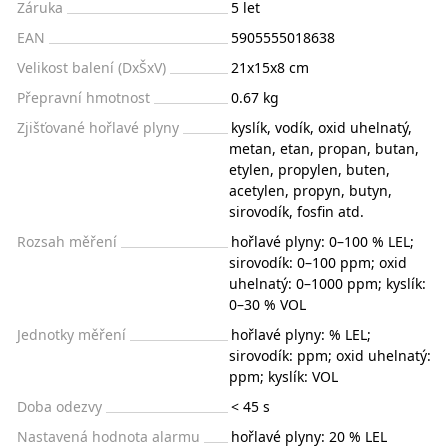
Záruka
5 let
EAN
5905555018638
Velikost balení (DxŠxV)
21x15x8 cm
Přepravní hmotnost
0.67 kg
Zjišťované hořlavé plyny
kyslík, vodík, oxid uhelnatý,
metan, etan, propan, butan,
etylen, propylen, buten,
acetylen, propyn, butyn,
sirovodík, fosfin atd.
Rozsah měření
hořlavé plyny: 0–100 % LEL;
sirovodík: 0–100 ppm; oxid
uhelnatý: 0–1000 ppm; kyslík:
0–30 % VOL
Jednotky měření
hořlavé plyny: % LEL;
sirovodík: ppm; oxid uhelnatý:
ppm; kyslík: VOL
Doba odezvy
< 45 s
Nastavená hodnota alarmu
hořlavé plyny: 20 % LEL