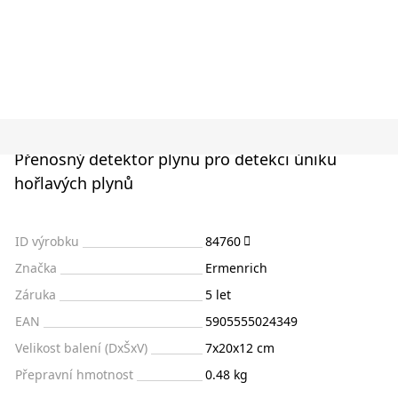
Přenosný detektor plynu pro detekci úniku
hořlavých plynů
ID výrobku
84760
Značka
Ermenrich
Záruka
5 let
EAN
5905555024349
Velikost balení (DxŠxV)
7x20x12 cm
Přepravní hmotnost
0.48 kg