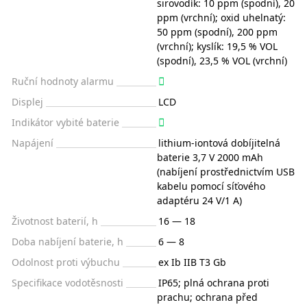
sirovodík: 10 ppm (spodní), 20
ppm (vrchní); oxid uhelnatý:
50 ppm (spodní), 200 ppm
(vrchní); kyslík: 19,5 % VOL
(spodní), 23,5 % VOL (vrchní)
Ruční hodnoty alarmu
Displej
LCD
Indikátor vybité baterie
Napájení
lithium-iontová dobíjitelná
baterie 3,7 V 2000 mAh
(nabíjení prostřednictvím USB
kabelu pomocí síťového
adaptéru 24 V/1 A)
Životnost baterií, h
16 — 18
Doba nabíjení baterie, h
6 — 8
Odolnost proti výbuchu
ex Ib IIB T3 Gb
Specifikace vodotěsnosti
IP65; plná ochrana proti
prachu; ochrana před