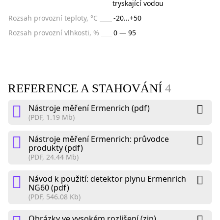
tryskající vodou
Rozsah provozní teploty, °C
-20...+50
Rozsah provozní vlhkosti, %
0 — 95
REFERENCE A STAHOVÁNÍ
4
Nástroje měření Ermenrich (pdf)
(PDF, 1.19 Mb)
Nástroje měření Ermenrich: průvodce
produkty (pdf)
(PDF, 24.44 Mb)
Návod k použití: detektor plynu Ermenrich
NG60 (pdf)
(PDF, 546.08 Kb)
Obrázky ve vysokém rozlišení (zip)