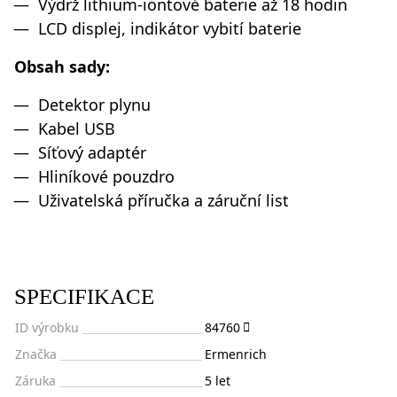
Výdrž lithium-iontové baterie až 18 hodin
LCD displej, indikátor vybití baterie
Obsah sady:
Detektor plynu
Kabel USB
Síťový adaptér
Hliníkové pouzdro
Uživatelská příručka a záruční list
SPECIFIKACE
ID výrobku
84760
Značka
Ermenrich
Záruka
5 let