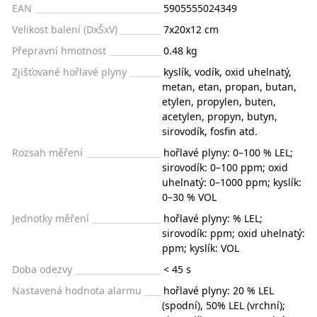
EAN
5905555024349
Velikost balení (DxŠxV)
7x20x12 cm
Přepravní hmotnost
0.48 kg
Zjišťované hořlavé plyny
kyslík, vodík, oxid uhelnatý,
metan, etan, propan, butan,
etylen, propylen, buten,
acetylen, propyn, butyn,
sirovodík, fosfin atd.
Rozsah měření
hořlavé plyny: 0–100 % LEL;
sirovodík: 0–100 ppm; oxid
uhelnatý: 0–1000 ppm; kyslík:
0–30 % VOL
Jednotky měření
hořlavé plyny: % LEL;
sirovodík: ppm; oxid uhelnatý:
ppm; kyslík: VOL
Doba odezvy
< 45 s
Nastavená hodnota alarmu
hořlavé plyny: 20 % LEL
(spodní), 50% LEL (vrchní);