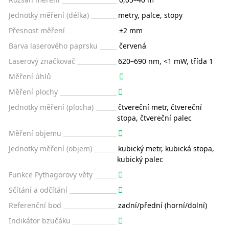
Jednotky měření (délka)
metry, palce, stopy
Přesnost měření
±2 mm
Barva laserového paprsku
červená
Laserový značkovač
620–690 nm, <1 mW, třída 1
Měření úhlů
Měření plochy
Jednotky měření (plocha)
čtvereční metr, čtvereční
stopa, čtvereční palec
Měření objemu
Jednotky měření (objem)
kubický metr, kubická stopa,
kubický palec
Funkce Pythagorovy věty
Sčítání a odčítání
Referenční bod
zadní/přední (horní/dolní)
Indikátor bzučáku