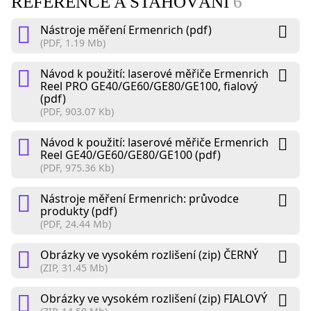
REFERENCE A STAHOVÁNÍ
6
Nástroje měření Ermenrich (pdf)
(PDF, 1.19 Mb)
Návod k použití: laserové měřiče Ermenrich
Reel PRO GE40/GE60/GE80/GE100, fialový
(pdf)
(PDF, 903.07 Kb)
Návod k použití: laserové měřiče Ermenrich
Reel GE40/GE60/GE80/GE100 (pdf)
(PDF, 975.36 Kb)
Nástroje měření Ermenrich: průvodce
produkty (pdf)
(PDF, 24.44 Mb)
Obrázky ve vysokém rozlišení (zip) ČERNÝ
(ZIP, 31.45 Mb)
Obrázky ve vysokém rozlišení (zip) FIALOVÝ