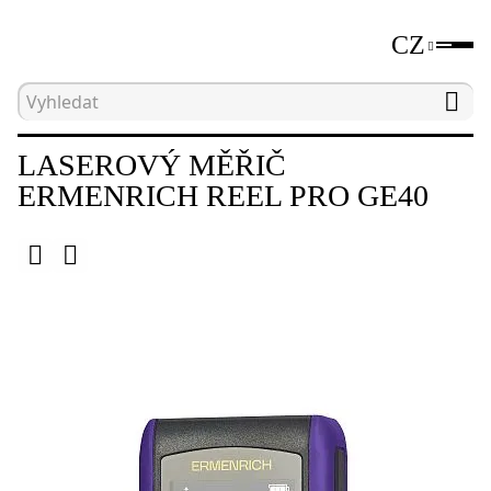
CZ
Hlavní strana
Katalog
Nástroje pro měření vzdá
LASEROVÝ MĚŘIČ
ERMENRICH REEL PRO GE40