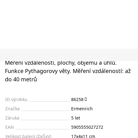
Měření vzdáleností, plochy, objemu a úhlů.
Funkce Pythagorovy věty. Měření vzdáleností: až
do 40 metrů
ID výrobku
86258
Značka
Ermenrich
Záruka
5 let
EAN
5905555027272
Velikost balení (DxŠxV)
17x4x11 cm