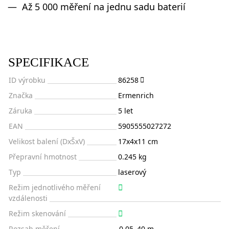
Až 5 000 měření na jednu sadu baterií
SPECIFIKACE
ID výrobku
86258
Značka
Ermenrich
Záruka
5 let
EAN
5905555027272
Velikost balení (DxŠxV)
17x4x11 cm
Přepravní hmotnost
0.245 kg
Typ
laserový
Režim jednotlivého měření
vzdálenosti
Režim skenování
Rozsah měření
0,05–40 m