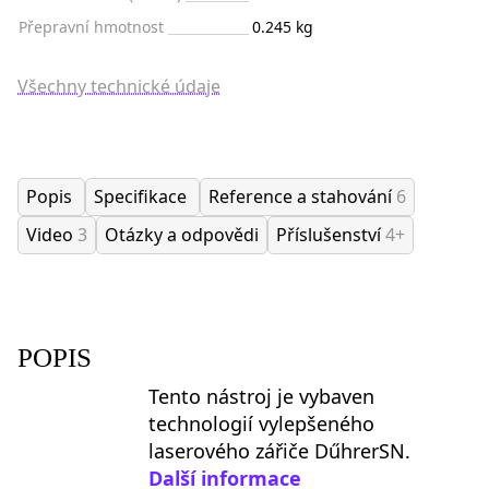
Přepravní hmotnost
0.245 kg
Všechny technické údaje
Popis
Specifikace
Reference a stahování
6
Video
3
Otázky a odpovědi
Příslušenství
4+
POPIS
Tento nástroj je vybaven
technologií vylepšeného
laserového zářiče DűhrerSN.
Další informace