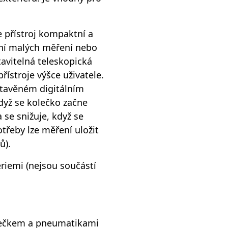
e přístroj kompaktní a
ní malých měření nebo
avitelná teleskopická
řístroje výšce uživatele.
tavěném digitálním
dyž se kolečko začne
se snižuje, když se
třeby lze měření uložit
ů).
eriemi (nejsou součástí
olečkem a pneumatikami