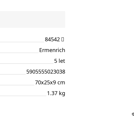
84542
Ermenrich
5 let
5905555023038
70x25x9 cm
1.37 kg