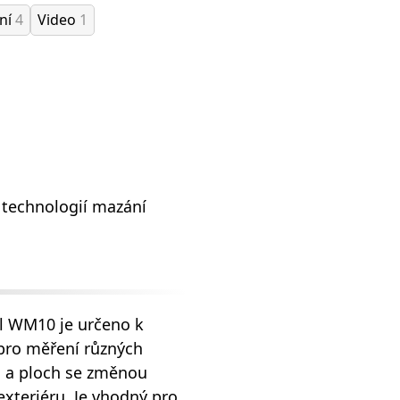
ání
4
Video
1
 technologií mazání
el WM10 je určeno k
 pro měření různých
h a ploch se změnou
 exteriéru. Je vhodný pro