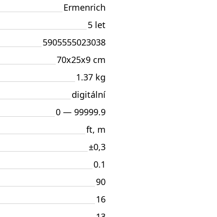
Ermenrich
5 let
5905555023038
70x25x9 cm
1.37 kg
digitální
0 — 99999.9
ft, m
±0,3
0.1
90
16
13