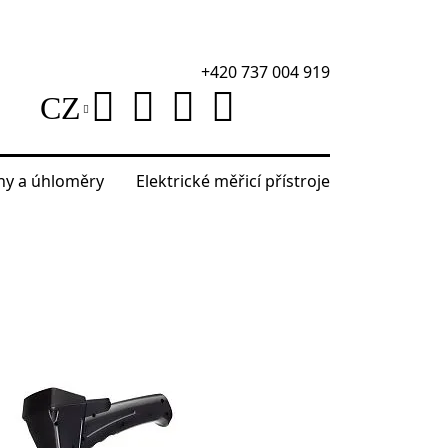
+420 737 004 919
CZ
áhy a úhloměry
Elektrické měřicí přístroje
měřicí kolečko Ermenrich Reel WM10