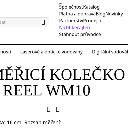
Společnost
Katalog
Platba a doprava
Blog
Novinky
Partnerství
Prodejci
Nicht kecajten
Stáhnout průvodce
nosti
Laserové a optické vodováhy
Digitální vodov
o měření vzdálenosti
Měřicí kolečka
Digitální 
MĚŘICÍ KOLEČKO
 REEL WM10
ka: 16 cm. Rozsah měření: