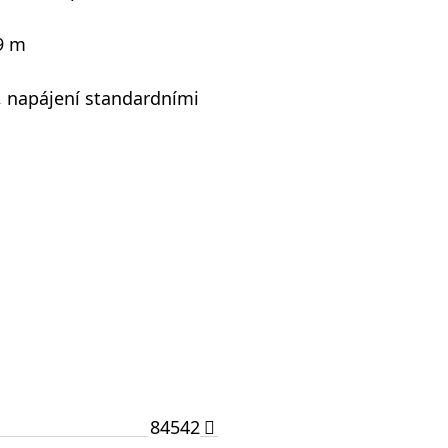
9 m
ť, napájení standardními
84542