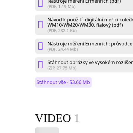
Nástroje měření Ermenrich (pdf)
(PDF, 1.19 Mb)
Návod k použití: digitální meřicí kole
WM10/WM20/WM30, fialový (pdf)
(PDF, 282.1 Kb)
Nástroje měření Ermenrich: průvodce
(PDF, 24.44 Mb)
Stáhnout obrázky ve vysokém rozlišení
(ZIP, 27.75 Mb)
Stáhnout vše · 53.66 Mb
VIDEO
1