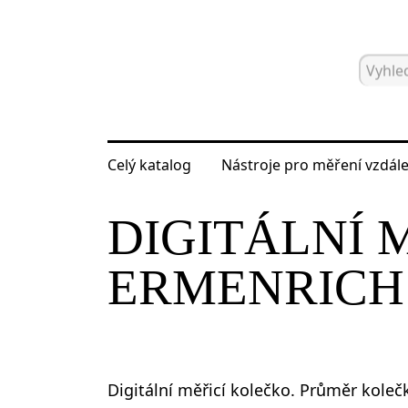
Celý katalog
Nástroje pro měření vzdále
Hlavní strana
Katalog
Nástroje pr
DIGITÁLNÍ 
ERMENRICH
Digitální měřicí kolečko. Průměr koleč