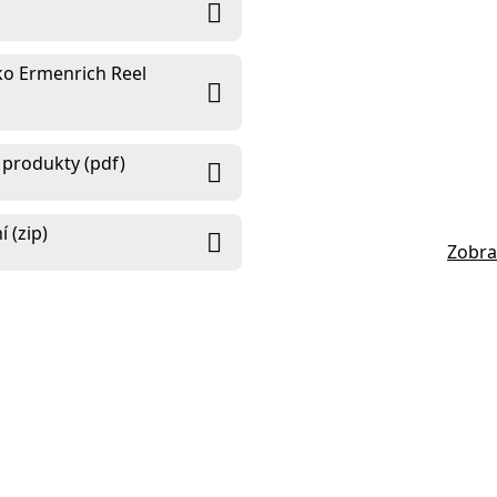
čko Ermenrich Reel
 produkty (pdf)
 (zip)
Zobra