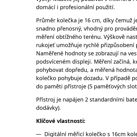
domácí i profesionální použití.
Průměr kolečka je 16 cm, díky čemuž j
snadno přenosný, vhodný pro provádě
měření obtížného terénu. Výškově nast
rukojeť umožňuje rychlé přizpůsobení p
Naměřené hodnoty se zobrazují na ves
podsvíceném displeji. Měření začíná, k
pohybovat dopředu, a měřená hodnota 
kolečko pohybuje dozadu. V případě po
do paměti přístroje (5 paměťových slot
Přístroj je napájen 2 standardními bat
dodávky).
Klíčové vlastnosti:
Digitální měřicí kolečko s 16cm k