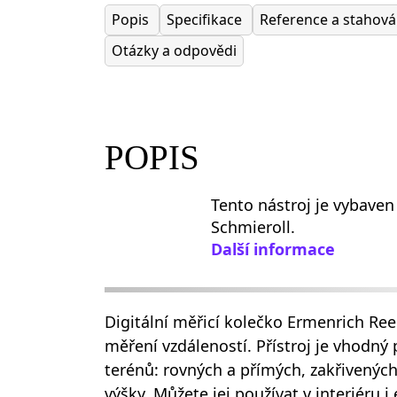
Popis
Specifikace
Reference a stahov
Otázky a odpovědi
POPIS
Tento nástroj je vybaven
Schmieroll.
Další informace
Digitální měřicí kolečko Ermenrich Re
měření vzdáleností. Přístroj je vhodný
terénů: rovných a přímých, zakřivenýc
výšky. Můžete jej používat v interiéru i