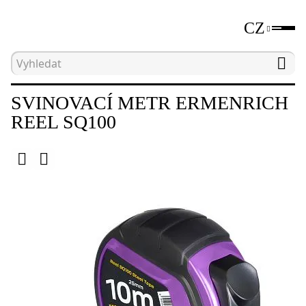
CZ
Hlavní strana
Katalog
Nástroje pro měření vzdá
SVINOVACÍ METR ERMENRICH
REEL SQ100