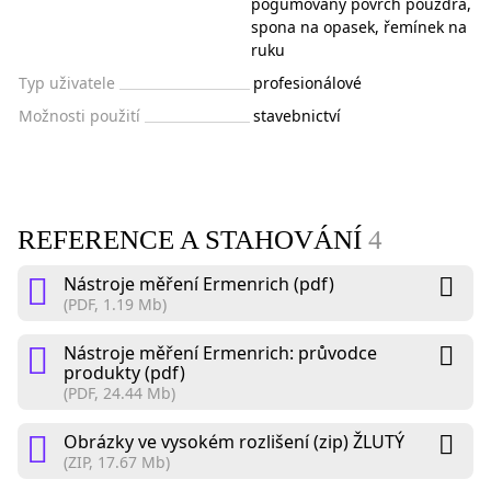
pogumovaný povrch pouzdra,
spona na opasek, řemínek na
ruku
Typ uživatele
profesionálové
Možnosti použití
stavebnictví
REFERENCE A STAHOVÁNÍ
4
Nástroje měření Ermenrich (pdf)
(PDF, 1.19 Mb)
Nástroje měření Ermenrich: průvodce
produkty (pdf)
(PDF, 24.44 Mb)
Obrázky ve vysokém rozlišení (zip) ŽLUTÝ
(ZIP, 17.67 Mb)