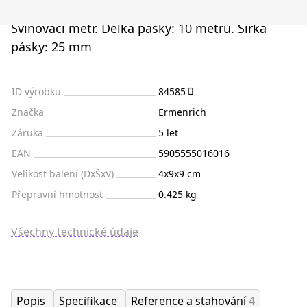
Svinovací metr. Délka pásky: 10 metrů. Šířka
pásky: 25 mm
ID výrobku
84585
Značka
Ermenrich
Záruka
5 let
EAN
5905555016016
Velikost balení (DxŠxV)
4x9x9 cm
Přepravní hmotnost
0.425 kg
Všechny technické údaje
Popis
Specifikace
Reference a stahování
4