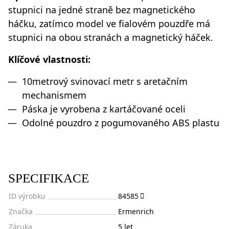
stupnici na jedné straně bez magnetického
háčku, zatímco model ve fialovém pouzdře má
stupnici na obou stranách a magnetický háček.
Klíčové vlastnosti:
10metrový svinovací metr s aretačním
mechanismem
Páska je vyrobena z kartáčované oceli
Odolné pouzdro z pogumovaného ABS plastu
SPECIFIKACE
ID výrobku
84585
Značka
Ermenrich
Záruka
5 let