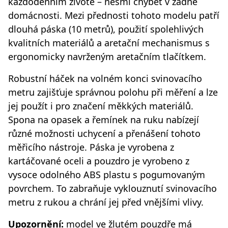
každodenním životě – nesmí chybět v žádné
domácnosti. Mezi přednosti tohoto modelu patří
dlouhá páska (10 metrů), použití spolehlivých
kvalitních materiálů a aretační mechanismus s
ergonomicky navrženým aretačním tlačítkem.
Robustní háček na volném konci svinovacího
metru zajišťuje správnou polohu při měření a lze
jej použít i pro značení měkkých materiálů.
Spona na opasek a řemínek na ruku nabízejí
různé možnosti uchycení a přenášení tohoto
měřicího nástroje. Páska je vyrobena z
kartáčované oceli a pouzdro je vyrobeno z
vysoce odolného ABS plastu s pogumovaným
povrchem. To zabraňuje vyklouznutí svinovacího
metru z rukou a chrání jej před vnějšími vlivy.
Upozornění:
model ve žlutém pouzdře má