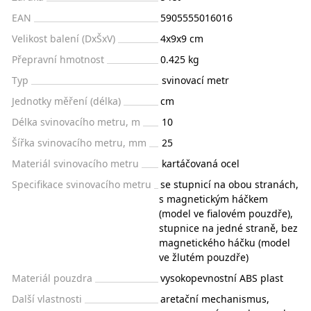
EAN
5905555016016
Velikost balení (DxŠxV)
4x9x9 cm
Přepravní hmotnost
0.425 kg
Typ
svinovací metr
Jednotky měření (délka)
cm
Délka svinovacího metru, m
10
Šířka svinovacího metru, mm
25
Materiál svinovacího metru
kartáčovaná ocel
Specifikace svinovacího metru
se stupnicí na obou stranách,
s magnetickým háčkem
(model ve fialovém pouzdře),
stupnice na jedné straně, bez
magnetického háčku (model
ve žlutém pouzdře)
Materiál pouzdra
vysokopevnostní ABS plast
Další vlastnosti
aretační mechanismus,