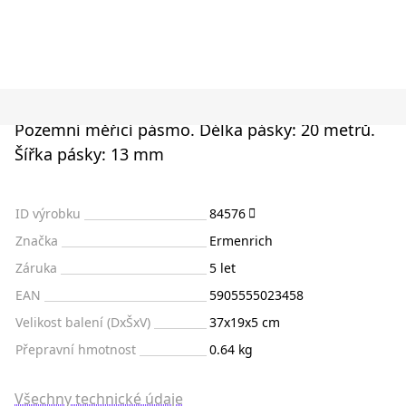
Pozemní měřicí pásmo. Délka pásky: 20 metrů.
Šířka pásky: 13 mm
ID výrobku
84576
Značka
Ermenrich
Záruka
5 let
EAN
5905555023458
Velikost balení (DxŠxV)
37x19x5 cm
Přepravní hmotnost
0.64 kg
Všechny technické údaje