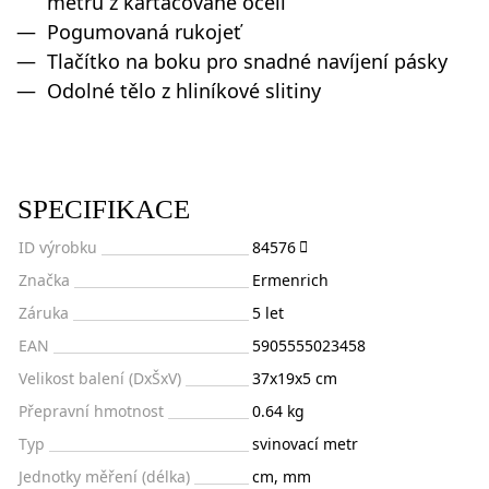
metrů z kartáčované oceli
Pogumovaná rukojeť
Tlačítko na boku pro snadné navíjení pásky
Odolné tělo z hliníkové slitiny
SPECIFIKACE
ID výrobku
84576
Značka
Ermenrich
Záruka
5 let
EAN
5905555023458
Velikost balení (DxŠxV)
37x19x5 cm
Přepravní hmotnost
0.64 kg
Typ
svinovací metr
Jednotky měření (délka)
cm, mm