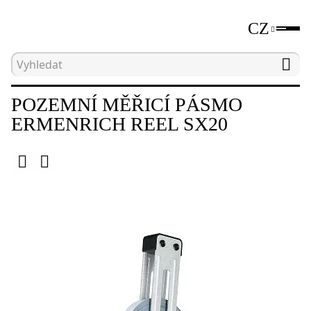
CZ
Hlavní strana
Katalog
Nástroje pro měření vzdá
POZEMNÍ MĚŘICÍ PÁSMO
ERMENRICH REEL SX20