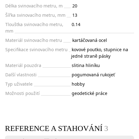
Délka svinovacího metru, m
20
Šířka svinovacího metru, mm
13
Tloušťka svinovacího metru,
0.14
mm
Materiál svinovacího metru
kartáčovaná ocel
Specifikace svinovacího metru
kovové poutko, stupnice na
jedné straně pásky
Materiál pouzdra
slitina hliníku
Další vlastnosti
pogumovaná rukojeť
Typ uživatele
hobby
Možnosti použití
geodetické práce
REFERENCE A STAHOVÁNÍ
3