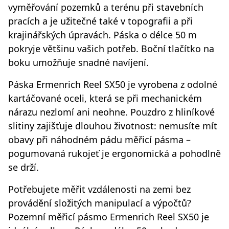
vyměřování pozemků a terénu při stavebních
pracích a je užitečné také v topografii a při
krajinářských úpravách. Páska o délce 50 m
pokryje většinu vašich potřeb. Boční tlačítko na
boku umožňuje snadné navíjení.
Páska Ermenrich Reel SX50 je vyrobena z odolné
kartáčované oceli, která se při mechanickém
nárazu nezlomí ani neohne. Pouzdro z hliníkové
slitiny zajišťuje dlouhou životnost: nemusíte mít
obavy při náhodném pádu měřicí pásma –
pogumovaná rukojeť je ergonomická a pohodlně
se drží.
Potřebujete měřit vzdálenosti na zemi bez
provádění složitých manipulací a výpočtů?
Pozemní měřicí pásmo Ermenrich Reel SX50 je