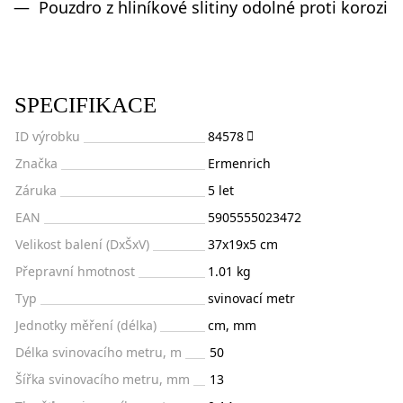
Pouzdro z hliníkové slitiny odolné proti korozi
SPECIFIKACE
ID výrobku
84578
Značka
Ermenrich
Záruka
5 let
EAN
5905555023472
Velikost balení (DxŠxV)
37x19x5 cm
Přepravní hmotnost
1.01 kg
Typ
svinovací metr
Jednotky měření (délka)
cm, mm
Délka svinovacího metru, m
50
Šířka svinovacího metru, mm
13