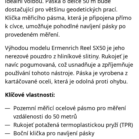
ideální volbou. Páska o délce 50 m bude
dostačující pro většinu geodetických prací.
Klička měřicího pásma, která je připojena přímo
k cívce, umožňuje pohodlné navíjení pásky po
provedeném měření.
Výhodou modelu Ermenrich Reel SX50 je jeho
nerezové pouzdro z hliníkové slitiny. Rukojeť je
navíc pogumovaná, což usnadňuje a zpříjemňuje
používání tohoto nástroje. Páska je vyrobena z
kartáčované oceli, která je odolná proti ohybu.
Klíčové vlastnosti:
Pozemní měřicí ocelové pásmo pro měření
vzdálenosti do 50 metrů
Rukojeť potažená termoplastickou pryží (TPR)
Boční klička pro navíjení pásky