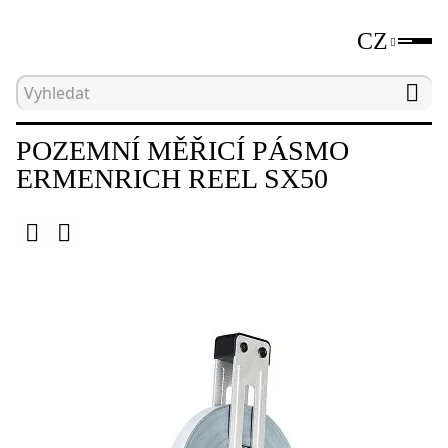
CZ
Hlavní strana
Katalog
Nástroje pro měření vzdá
POZEMNÍ MĚŘICÍ PÁSMO
ERMENRICH REEL SX50