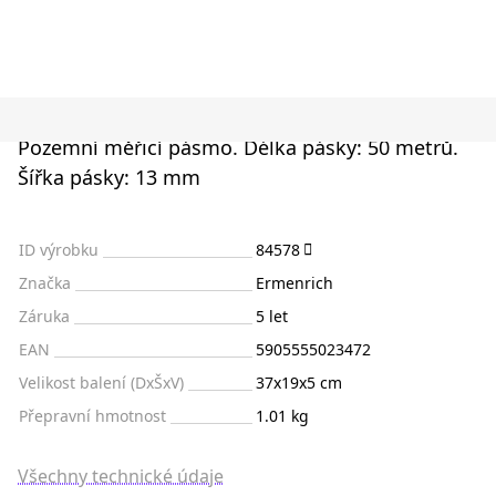
Pozemní měřicí pásmo. Délka pásky: 50 metrů.
Šířka pásky: 13 mm
ID výrobku
84578
Značka
Ermenrich
Záruka
5 let
EAN
5905555023472
Velikost balení (DxŠxV)
37x19x5 cm
Přepravní hmotnost
1.01 kg
Všechny technické údaje