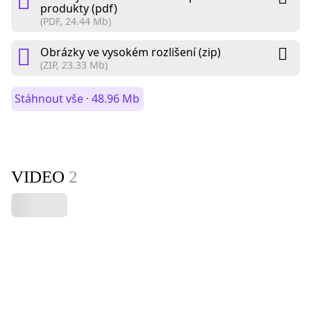
produkty (pdf)
(PDF, 24.44 Mb)
Obrázky ve vysokém rozlišení (zip)
(ZIP, 23.33 Mb)
Stáhnout vše · 48.96 Mb
VIDEO
2