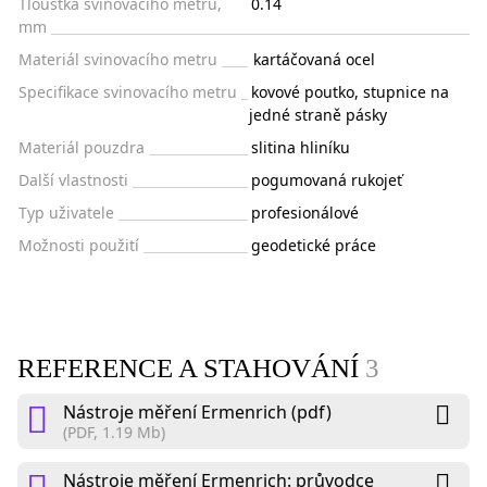
Tloušťka svinovacího metru,
0.14
mm
Materiál svinovacího metru
kartáčovaná ocel
Specifikace svinovacího metru
kovové poutko, stupnice na
jedné straně pásky
Materiál pouzdra
slitina hliníku
Další vlastnosti
pogumovaná rukojeť
Typ uživatele
profesionálové
Možnosti použití
geodetické práce
REFERENCE A STAHOVÁNÍ
3
Nástroje měření Ermenrich (pdf)
(PDF, 1.19 Mb)
Nástroje měření Ermenrich: průvodce