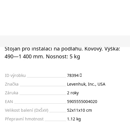
Stojan pro instalaci na podlahu. Kovový. Výška:
490—1 400 mm. Nosnost: 5 kg
ID výrobku
78394
Značka
Levenhuk, Inc., USA
Záruka
2 roky
EAN
5905555004020
Velikost balení (DxŠxV)
52x11x10 cm
Přepravní hmotnost
1.12 kg