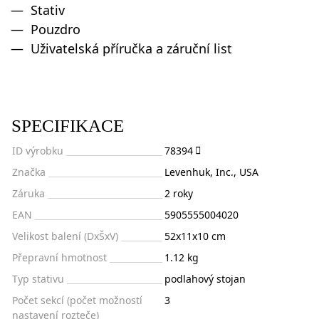
Stativ
Pouzdro
Uživatelská příručka a záruční list
SPECIFIKACE
ID výrobku
78394
Značka
Levenhuk, Inc., USA
Záruka
2 roky
EAN
5905555004020
Velikost balení (DxŠxV)
52x11x10 cm
Přepravní hmotnost
1.12 kg
Typ stativu
podlahový stojan
Počet sekcí (počet možností
3
nastavení rozteče)