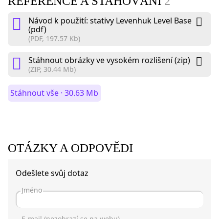
REFERENCE A STAHOVÁNÍ
2
Návod k použití: stativy Levenhuk Level Base
(pdf)
(PDF, 197.57 Kb)
Stáhnout obrázky ve vysokém rozlišení (zip)
(ZIP, 30.44 Mb)
Stáhnout vše · 30.63 Mb
OTÁZKY A ODPOVĚDI
Odešlete svůj dotaz