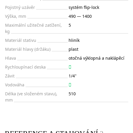
Pojistný uzávěr
systém flip-lock
Výška, mm
490 — 1400
Maximální užitečné zatížení,
5
kg
Materiál stativu
hliník
Materiál hlavy (držáku)
plast
Hlava
otočná výklopná a naklápěcí
Rychloupínací deska
Závit
1/4"
Vodováha
Délka (ve složeném stavu),
510
mm