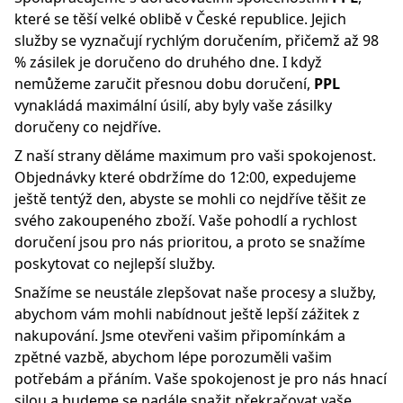
které se těší velké oblibě v České republice. Jejich
služby se vyznačují rychlým doručením, přičemž až 98
% zásilek je doručeno do druhého dne. I když
nemůžeme zaručit přesnou dobu doručení,
PPL
vynakládá maximální úsilí, aby byly vaše zásilky
doručeny co nejdříve.
Z naší strany děláme maximum pro vaši spokojenost.
Objednávky které obdržíme do 12:00, expedujeme
ještě tentýž den, abyste se mohli co nejdříve těšit ze
svého zakoupeného zboží. Vaše pohodlí a rychlost
doručení jsou pro nás prioritou, a proto se snažíme
poskytovat co nejlepší služby.
Snažíme se neustále zlepšovat naše procesy a služby,
abychom vám mohli nabídnout ještě lepší zážitek z
nakupování. Jsme otevřeni vašim připomínkám a
zpětné vazbě, abychom lépe porozuměli vašim
potřebám a přáním. Vaše spokojenost je pro nás hnací
silou a budeme se nadále snažit překračovat vaše