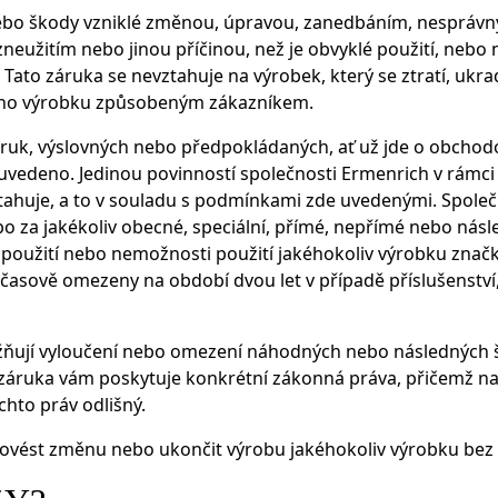
nebo škody vzniklé změnou, úpravou, zanedbáním, nespráv
zneužitím nebo jinou příčinou, než je obvyklé použití, neb
Tato záruka se nevztahuje na výrobek, který se ztratí, ukr
ho výrobku způsobeným zákazníkem.
áruk, výslovných nebo předpokládaných, ať už jde o obcho
ně uvedeno. Jedinou povinností společnosti Ermenrich v rám
ztahuje, a to v souladu s podmínkami zde uvedenými. Spole
ebo za jakékoliv obecné, speciální, přímé, nepřímé nebo ná
z použití nebo nemožnosti použití jakéhokoliv výrobku značk
časově omezeny na období dvou let v případě příslušenství,
ňují vyloučení nebo omezení náhodných nebo následných š
 záruka vám poskytuje konkrétní zákonná práva, přičemž na 
hto práv odlišný.
rovést změnu nebo ukončit výrobu jakéhokoliv výrobku bez