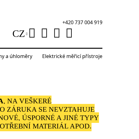
+420 737 004 919
CZ
áhy a úhloměry
Elektrické měřicí přístroje
A
, NA VEŠKERÉ
ATO ZÁRUKA SE NEVZTAHUJE
NOVÉ, ÚSPORNÉ A JINÉ TYPY
POTŘEBNÍ MATERIÁL APOD.