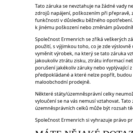
Tato záruka se nevztahuje na žádné vady 
zdrojů napájení, poškozením při přepravě, 
funkčnosti v důsledku běžného opotřebení. 
k jinému poškození nebo změnám původní
Společnost Ermenrich se zříká veškerých z
použití, s výjimkou toho, co je zde výslov
vyměnit výrobek, na který se tato záruka v
jakoukoliv ztrátu zisku, ztrátu informací n
porušení jakékoliv záruky nebo vyplývající 
předpokládané a které nelze popřít, budou 
maloobchodní prodejně.
Některé státy/územněsprávní celky neumož
vyloučení se na vás nemusí vztahovat. Tato
územněsprávních celků může být rozsah těc
Společnost Ermenrich si vyhrazuje právo p