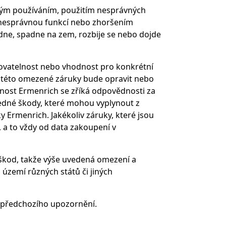
ným používáním, použitím nesprávných
o nesprávnou funkcí nebo zhoršením
adne, spadne na zem, rozbije se nebo dojde
dovatelnost nebo vhodnost pro konkrétní
ci této omezené záruky bude opravit nebo
čnost Ermenrich se zříká odpovědnosti za
sledné škody, které mohou vyplynout z
y Ermenrich. Jakékoliv záruky, které jsou
 a to vždy od data zakoupení v
kod, takže výše uvedená omezení a
území různých států či jiných
 předchozího upozornění.