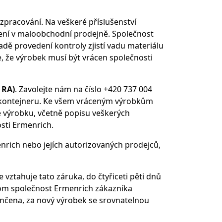
 zpracování. Na veškeré příslušenství
pení v maloobchodní prodejně. Společnost
dě provedení kontroly zjistí vadu materiálu
, že výrobek musí být vrácen společnosti
 RA)
. Zavolejte nám na číslo +420 737 004
ho kontejneru. Ke všem vráceným výrobkům
e výrobku, včetně popisu veškerých
sti Ermenrich.
rich nebo jejích autorizovaných prodejců,
vztahuje tato záruka, do čtyřiceti pěti dnů
 tom společnost Ermenrich zákazníka
ončena, za nový výrobek se srovnatelnou