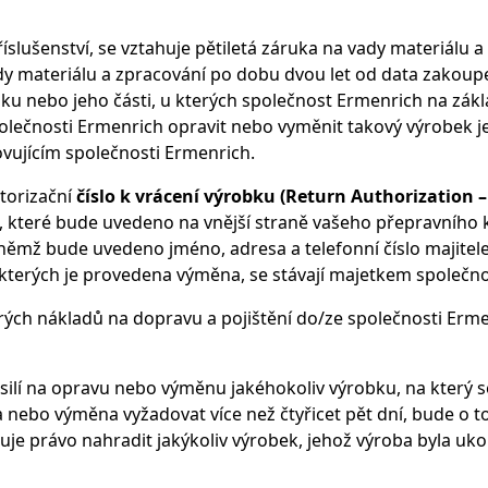
íslušenství, se vztahuje pětiletá záruka na vady materiálu a
dy materiálu a zpracování po dobu dvou let od data zakou
 nebo jeho části, u kterých společnost Ermenrich na zákla
lečnosti Ermenrich opravit nebo vyměnit takový výrobek je
vujícím společnosti Ermenrich.
torizační
číslo k vrácení výrobku (Return Authorization –
 RA, které bude uvedeno na vnější straně vašeho přepravní
němž bude uvedeno jméno, adresa a telefonní číslo majitel
kterých je provedena výměna, se stávají majetkem společno
ch nákladů na dopravu a pojištění do/ze společnosti Ermen
lí na opravu nebo výměnu jakéhokoliv výrobku, na který se 
a nebo výměna vyžadovat více než čtyřicet pět dní, bude o
uje právo nahradit jakýkoliv výrobek, jehož výroba byla uk