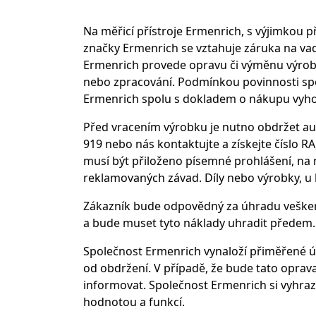
Na měřicí přístroje Ermenrich, s výjimkou př
značky Ermenrich se vztahuje záruka na va
Ermenrich provede opravu či výměnu výrobku
nebo zpracování. Podmínkou povinnosti spo
Ermenrich spolu s dokladem o nákupu vyho
Před vracením výrobku je nutno obdržet au
919 nebo nás kontaktujte a získejte číslo
musí být přiloženo písemné prohlášení, na 
reklamovaných závad. Díly nebo výrobky, u 
Zákazník bude odpovědný za úhradu veškerý
a bude muset tyto náklady uhradit předem.
Společnost Ermenrich vynaloží přiměřené úsi
od obdržení. V případě, že bude tato oprav
informovat. Společnost Ermenrich si vyhraz
hodnotou a funkcí.