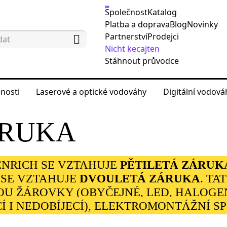
Společnost
Katalog
Platba a doprava
Blog
Novinky
Partnerství
Prodejci
Nicht kecajten
Stáhnout průvodce
nosti
Laserové a optické vodováhy
Digitální vodov
ÁRUKA
NRICH SE VZTAHUJE
PĚTILETÁ ZÁRUK
SE VZTAHUJE
DVOULETÁ ZÁRUKA
. T
SOU ŽÁROVKY (OBYČEJNÉ, LED, HALOGE
CÍ I NEDOBÍJECÍ), ELEKTROMONTÁŽNÍ S