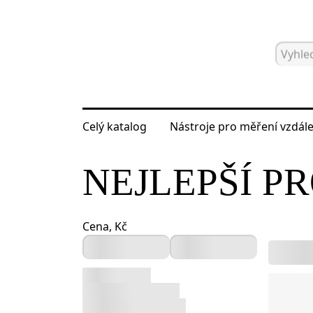
Celý katalog
Nástroje pro měření vzdále
Hlavní strana
Katalog
Nejlepší pr
NEJLEPŠÍ P
Cena, Kč