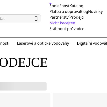
Společnost
Katalog
Platba a doprava
Blog
Novinky
Partnerství
Prodejci
Nicht kecajten
Stáhnout průvodce
nosti
Laserové a optické vodováhy
Digitální vodov
odejce
RODEJCE