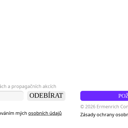
kách a propagačních akcích
ODEBÍRAT
PO
© 2026 Ermenrich Comp
cováním mých
osobních údajů
Zásady ochrany osobn