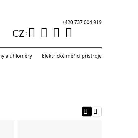
+420 737 004 919
CZ
áhy a úhloměry
Elektrické měřicí přístroje