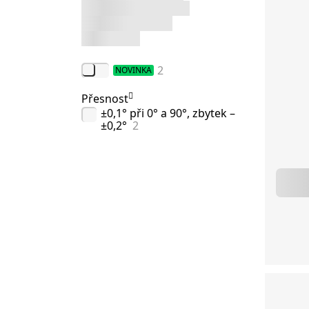
2
NOVINKA
Přesnost
±0,1° při 0° a 90°, zbytek –
±0,2°
2