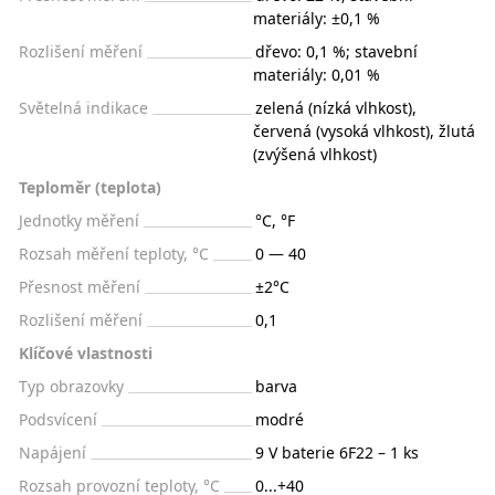
materiály: ±0,1 %
Rozlišení měření
dřevo: 0,1 %; stavební
materiály: 0,01 %
Světelná indikace
zelená (nízká vlhkost),
červená (vysoká vlhkost), žlutá
(zvýšená vlhkost)
Teploměr (teplota)
Jednotky měření
°C, °F
Rozsah měření teploty, °С
0 — 40
Přesnost měření
±2°C
Rozlišení měření
0,1
Klíčové vlastnosti
Typ obrazovky
barva
Podsvícení
modré
Napájení
9 V baterie 6F22 – 1 ks
Rozsah provozní teploty, °C
0...+40