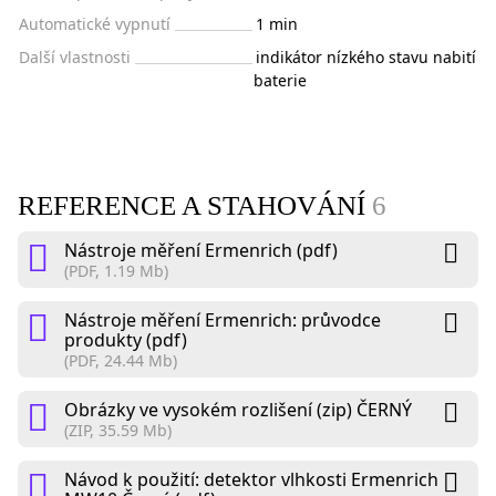
Automatické vypnutí
1 min
Další vlastnosti
indikátor nízkého stavu nabití
baterie
REFERENCE A STAHOVÁNÍ
6
Nástroje měření Ermenrich (pdf)
(PDF, 1.19 Mb)
Nástroje měření Ermenrich: průvodce
produkty (pdf)
(PDF, 24.44 Mb)
Obrázky ve vysokém rozlišení (zip) ČERNÝ
(ZIP, 35.59 Mb)
Návod k použití: detektor vlhkosti Ermenrich