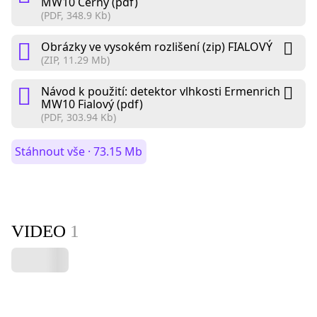
MW10 Černý (pdf)
(PDF, 348.9 Kb)
Obrázky ve vysokém rozlišení (zip) FIALOVÝ
(ZIP, 11.29 Mb)
Návod k použití: detektor vlhkosti Ermenrich
MW10 Fialový (pdf)
(PDF, 303.94 Kb)
Stáhnout vše · 73.15 Mb
VIDEO
1