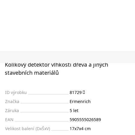
Kolíkový detektor vlhkosti dřeva a jiných
stavebních materiálů
ID výrobku
81729
Značka
Ermenrich
Záruka
5 let
EAN
5905555026589
Velikost balení (DxŠxV)
17x7x4 cm