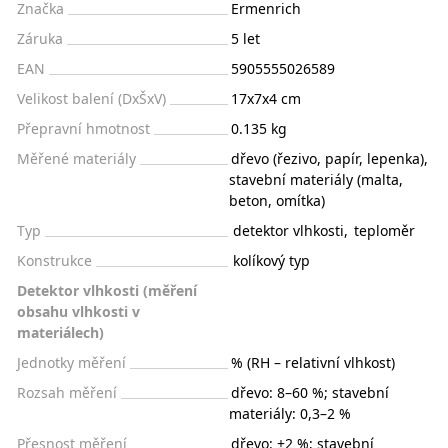
Značka
Ermenrich
Záruka
5 let
EAN
5905555026589
Velikost balení (DxŠxV)
17x7x4 cm
Přepravní hmotnost
0.135 kg
Měřené materiály
dřevo (řezivo, papír, lepenka),
stavební materiály (malta,
beton, omítka)
Typ
detektor vlhkosti
,
teploměr
Konstrukce
kolíkový typ
Detektor vlhkosti (měření
obsahu vlhkosti v
materiálech)
Jednotky měření
% (RH – relativní vlhkost)
Rozsah měření
dřevo: 8–60 %; stavební
materiály: 0,3–2 %
Přesnost měření
dřevo: ±2 %; stavební