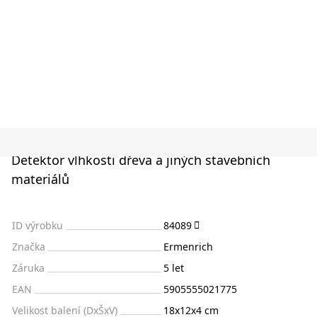
Detektor vlhkosti dřeva a jiných stavebních
materiálů
ID výrobku
84089
Značka
Ermenrich
Záruka
5 let
EAN
5905555021775
Velikost balení (DxŠxV)
18x12x4 cm