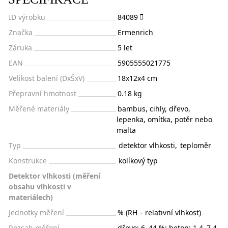
ID výrobku
84089
Značka
Ermenrich
Záruka
5 let
EAN
5905555021775
Velikost balení (DxŠxV)
18x12x4 cm
Přepravní hmotnost
0.18 kg
Měřené materiály
bambus, cihly, dřevo,
lepenka, omítka, potěr nebo
malta
Typ
detektor vlhkosti
,
teploměr
Konstrukce
kolíkový typ
Detektor vlhkosti (měření
obsahu vlhkosti v
materiálech)
Jednotky měření
% (RH – relativní vlhkost)
Rozsah měření
dřevo: 6–44 %; beton: 1,4–7,4