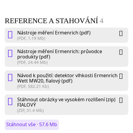
REFERENCE A STAHOVÁNÍ
4
Nástroje měření Ermenrich (pdf)
(PDF, 1.19 Mb)
Nástroje měření Ermenrich: průvodce
produkty (pdf)
(PDF, 24.44 Mb)
Návod k použití: detektor vlhkosti Ermenrich
Wett MW20, fialový (pdf)
(PDF, 582.21 Kb)
Stáhnout obrázky ve vysokém rozlišení (zip)
FIALOVÝ
(ZIP, 31.4 Mb)
Stáhnout vše · 57.6 Mb