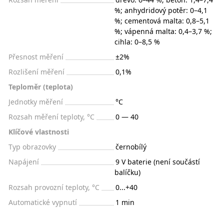
%; anhydridový potěr: 0–4,1
%; cementová malta: 0,8–5,1
%; vápenná malta: 0,4–3,7 %;
cihla: 0–8,5 %
Přesnost měření
±2%
Rozlišení měření
0,1%
Teploměr (teplota)
Jednotky měření
°C
Rozsah měření teploty, °С
0 — 40
Klíčové vlastnosti
Typ obrazovky
černobílý
Napájení
9 V baterie (není součástí
balíčku)
Rozsah provozní teploty, °C
0...+40
Automatické vypnutí
1 min