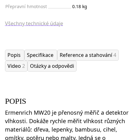
Přepravní hmotnost
0.18 kg
Všechny technické údaje
Popis
Specifikace
Reference a stahování
4
Video
2
Otázky a odpovědi
POPIS
Ermenrich MW20 je přenosný měřič a detektor
vlhkosti. Dokáže rychle měřit vlhkost různých
materiálů: dřeva, lepenky, bambusu, cihel,
omítky, potěru nebo malty. Jedná se o