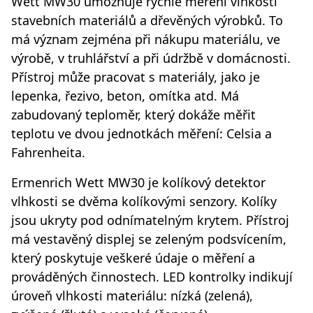
Wett MW30 umožňuje rychlé měření vlhkosti
stavebních materiálů a dřevěných výrobků. To
má význam zejména při nákupu materiálu, ve
výrobě, v truhlářství a při údržbě v domácnosti.
Přístroj může pracovat s materiály, jako je
lepenka, řezivo, beton, omítka atd. Má
zabudovaný teploměr, který dokáže měřit
teplotu ve dvou jednotkách měření: Celsia a
Fahrenheita.
Ermenrich Wett MW30 je kolíkový detektor
vlhkosti se dvěma kolíkovými senzory. Kolíky
jsou ukryty pod odnímatelným krytem. Přístroj
má vestavěný displej se zeleným podsvícením,
který poskytuje veškeré údaje o měření a
prováděných činnostech. LED kontrolky indikují
úroveň vlhkosti materiálu: nízká (zelená),