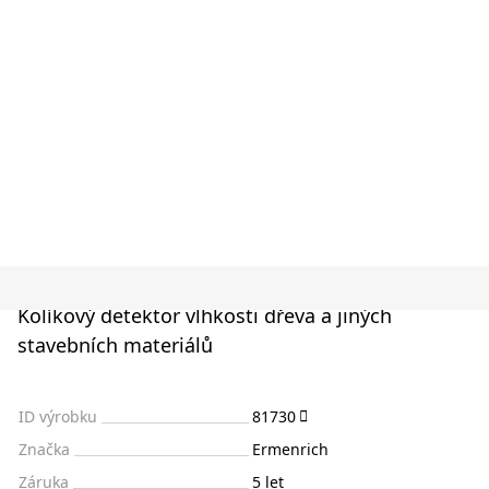
Kolíkový detektor vlhkosti dřeva a jiných
stavebních materiálů
ID výrobku
81730
Značka
Ermenrich
Záruka
5 let