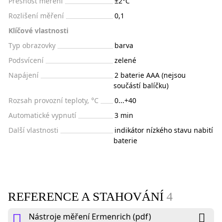
Přesnost měření
±2°C
Rozlišení měření
0,1
Klíčové vlastnosti
Typ obrazovky
barva
Podsvícení
zelené
Napájení
2 baterie AAA (nejsou
součástí balíčku)
Rozsah provozní teploty, °C
0...+40
Automatické vypnutí
3 min
Další vlastnosti
indikátor nízkého stavu nabití
baterie
REFERENCE A STAHOVÁNÍ
4
Nástroje měření Ermenrich (pdf)