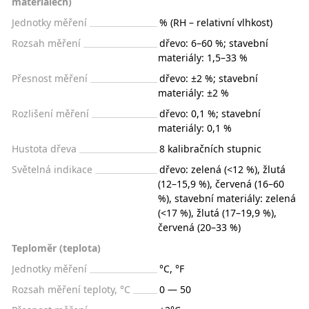
materiálech)
Jednotky měření
% (RH – relativní vlhkost)
Rozsah měření
dřevo: 6–60 %; stavební
materiály: 1,5–33 %
Přesnost měření
dřevo: ±2 %; stavební
materiály: ±2 %
Rozlišení měření
dřevo: 0,1 %; stavební
materiály: 0,1 %
Hustota dřeva
8 kalibračních stupnic
Světelná indikace
dřevo: zelená (<12 %), žlutá
(12–15,9 %), červená (16–60
%), stavební materiály: zelená
(<17 %), žlutá (17–19,9 %),
červená (20–33 %)
Teploměr (teplota)
Jednotky měření
°C, °F
Rozsah měření teploty, °С
0 — 50