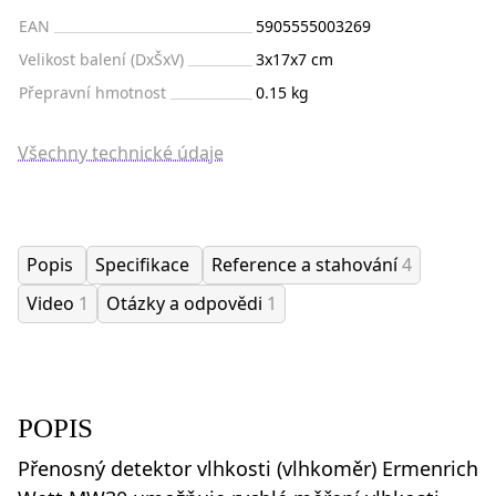
EAN
5905555003269
Velikost balení (DxŠxV)
3x17x7 cm
Přepravní hmotnost
0.15 kg
Všechny technické údaje
Popis
Specifikace
Reference a stahování
4
Video
1
Otázky a odpovědi
1
POPIS
Přenosný detektor vlhkosti (vlhkoměr) Ermenrich