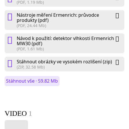
(PDF, 1.19 Mb)
Nástroje měření Ermenrich: průvodce
produkty (pdf)
(PDF, 24.44 Mb)
Návod k použití: detektor vlhkosti Ermenrich
MW30 (pdf)
(PDF, 1.61 Mb)
Stáhnout obrázky ve vysokém rozlišení (zip)
(ZIP, 32.58 Mb)
Stáhnout vše · 59.82 Mb
VIDEO
1