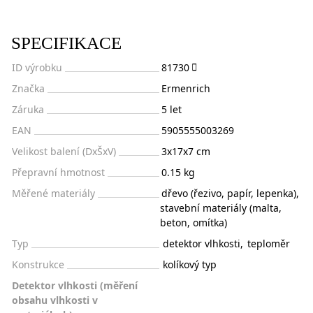
SPECIFIKACE
ID výrobku
81730
Značka
Ermenrich
Záruka
5 let
EAN
5905555003269
Velikost balení (DxŠxV)
3x17x7 cm
Přepravní hmotnost
0.15 kg
Měřené materiály
dřevo (řezivo, papír, lepenka),
stavební materiály (malta,
beton, omítka)
Typ
detektor vlhkosti
,
teploměr
Konstrukce
kolíkový typ
Detektor vlhkosti (měření
obsahu vlhkosti v