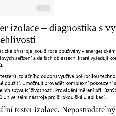
er izolace – diagnostika s v
ehlivostí
tické přístroje jsou široce používány v energetickém
ových zařízení a dalších oblastech, které vyžadují kon
ů.
esterů izolačního odporu využívá pokročilou technol
é použití. Umožňují provádět komplexní posouzení st
jejich zbývající životnosti. Provádění měření při různý
jů univerzální nástroje pro širokou škálu aplikací.
ální tester izolace. Nepostradatelný