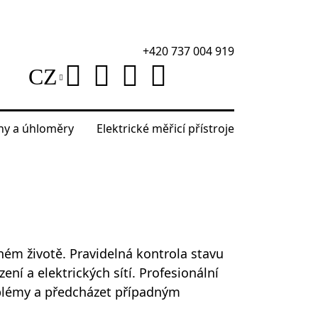
+420 737 004 919
CZ
áhy a úhloměry
Elektrické měřicí přístroje
žném životě. Pravidelná kontrola stavu
ení a elektrických sítí. Profesionální
roblémy a předcházet případným