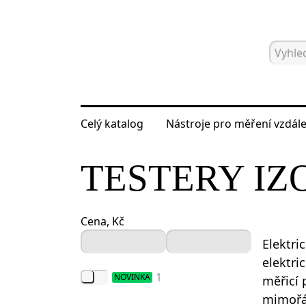
Celý katalog
Nástroje pro měření vzdále
Hlavní strana
Katalog
Elektrické m
TESTERY IZ
Cena, Kč
Elektri
elektri
1
NOVINKA
měřicí 
mimořá