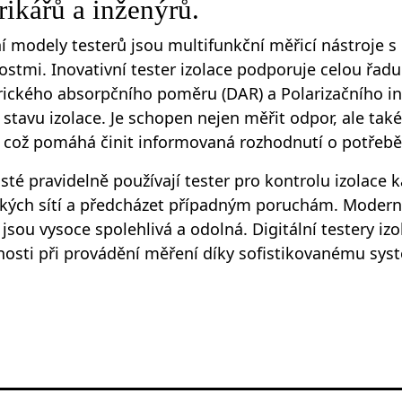
rikářů a inženýrů.
 modely testerů jsou multifunkční měřicí nástroje s
stmi. Inovativní tester izolace podporuje celou řad
rického absorpčního poměru (DAR) a Polarizačního in
 stavu izolace. Je schopen nejen měřit odpor, ale také
, což pomáhá činit informovaná rozhodnutí o potřebě
isté pravidelně používají tester pro kontrolu izolace
ckých sítí a předcházet případným poruchám. Moderní 
jsou vysoce spolehlivá a odolná. Digitální testery iz
osti při provádění měření díky sofistikovanému syst