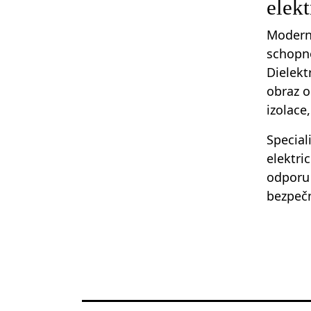
elekt
Moderní
schopno
Dielekt
obraz o
izolace
Special
elektri
odporu 
bezpečn