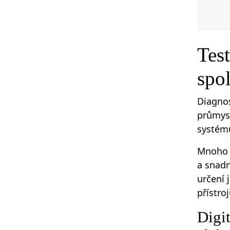
Test
spol
Diagnos
průmysl
systém
Mnoho t
a snadn
určení 
přístro
Digit