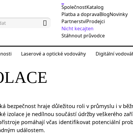
Společnost
Katalog
Platba a doprava
Blog
Novinky
Partnerství
Prodejci
Nicht kecajten
Stáhnout průvodce
nosti
Laserové a optické vodováhy
Digitální vodov
ěřicí přístroje
Testery izolace
OLACE
cká bezpečnost hraje důležitou roli v průmyslu i v bě
cké izolace je nedílnou součástí údržby veškerého zaříz
přístroje pomáhají včas identifikovat potenciální p
dným událostem.