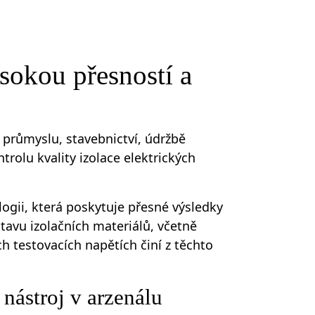
ysokou přesností a
 průmyslu, stavebnictví, údržbě
trolu kvality izolace elektrických
ogii, která poskytuje přesné výsledky
avu izolačních materiálů, včetně
ch testovacích napětích činí z těchto
 nástroj v arzenálu