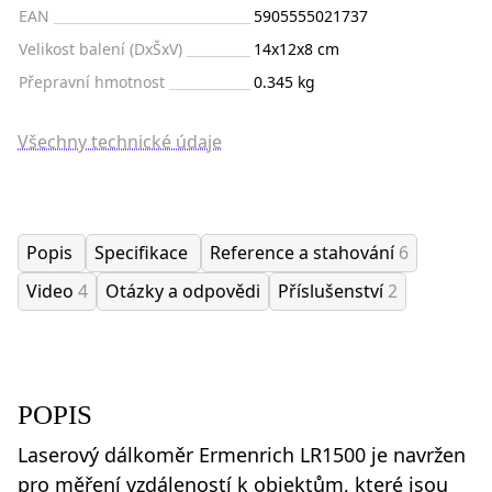
EAN
5905555021737
Velikost balení (DxŠxV)
14x12x8 cm
Přepravní hmotnost
0.345 kg
Všechny technické údaje
Popis
Specifikace
Reference a stahování
6
Video
4
Otázky a odpovědi
Příslušenství
2
POPIS
Laserový dálkoměr Ermenrich LR1500 je navržen
pro měření vzdáleností k objektům, které jsou