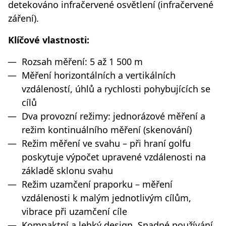
detekováno infračervené osvětlení (infračervené
záření).
Klíčové vlastnosti:
Rozsah měření: 5 až 1 500 m
Měření horizontálních a vertikálních
vzdáleností, úhlů a rychlosti pohybujících se
cílů
Dva provozní režimy: jednorázové měření a
režim kontinuálního měření (skenování)
Režim měření ve svahu – při hraní golfu
poskytuje výpočet upravené vzdálenosti na
základě sklonu svahu
Režim uzamčení praporku – měření
vzdálenosti k malým jednotlivým cílům,
vibrace při uzamčení cíle
Kompaktní a lehký design. Snadné používání