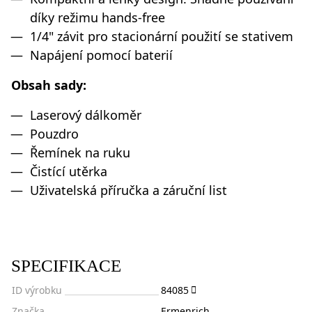
díky režimu hands-free
1/4" závit pro stacionární použití se stativem
Napájení pomocí baterií
Obsah sady:
Laserový dálkoměr
Pouzdro
Řemínek na ruku
Čistící utěrka
Uživatelská příručka a záruční list
SPECIFIKACE
ID výrobku
84085
Značka
Ermenrich