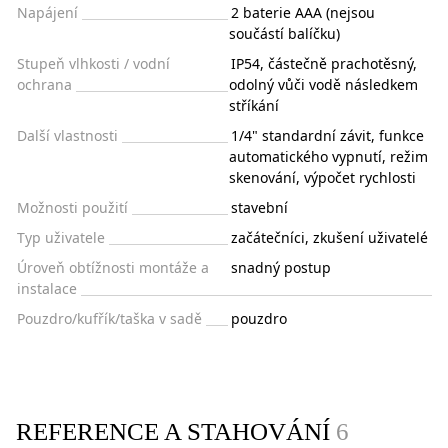
Napájení
2 baterie AAA (nejsou
součástí balíčku)
Stupeň vlhkosti / vodní
IP54, částečně prachotěsný,
ochrana
odolný vůči vodě následkem
stříkání
Další vlastnosti
1/4" standardní závit, funkce
automatického vypnutí, režim
skenování, výpočet rychlosti
Možnosti použití
stavební
Typ uživatele
začátečníci, zkušení uživatelé
Úroveň obtížnosti montáže a
snadný postup
instalace
Pouzdro/kufřík/taška v sadě
pouzdro
REFERENCE A STAHOVÁNÍ
6