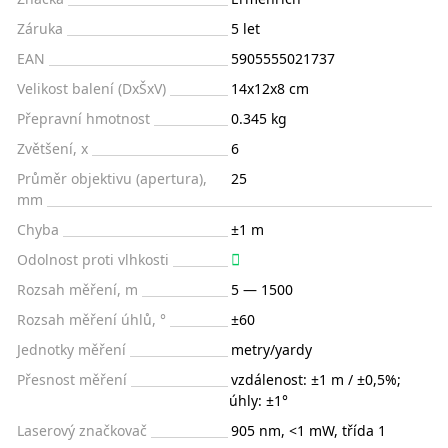
Záruka
5 let
EAN
5905555021737
Velikost balení (DxŠxV)
14x12x8 cm
Přepravní hmotnost
0.345 kg
Zvětšení, x
6
Průměr objektivu (apertura),
25
mm
Chyba
±1 m
Odolnost proti vlhkosti
Rozsah měření, m
5 — 1500
Rozsah měření úhlů, °
±60
Jednotky měření
metry/yardy
Přesnost měření
vzdálenost: ±1 m / ±0,5%;
úhly: ±1°
Laserový značkovač
905 nm, <1 mW, třída 1