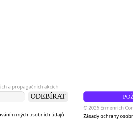
kách a propagačních akcích
ODEBÍRAT
PO
© 2026 Ermenrich Comp
cováním mých
osobních údajů
Zásady ochrany osobn