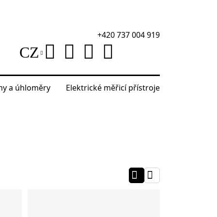
+420 737 004 919
CZ
áhy a úhloměry
Elektrické měřicí přístroje