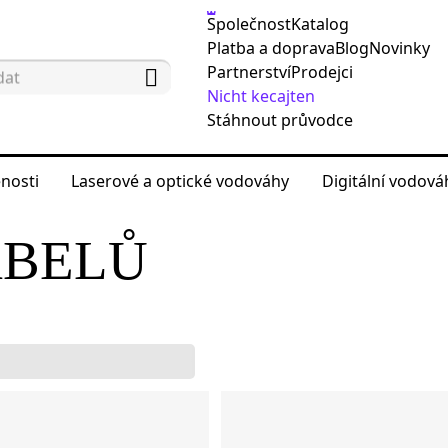
Společnost
Katalog
Platba a doprava
Blog
Novinky
Partnerství
Prodejci
Nicht kecajten
Stáhnout průvodce
nosti
Laserové a optické vodováhy
Digitální vodov
 testování sítě
Testery kabelů
ABELŮ