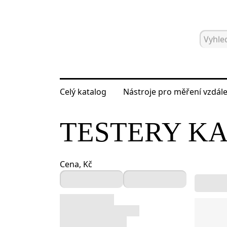
Celý katalog
Nástroje pro měření vzdále
Hlavní strana
Katalog
Nástroje pro
TESTERY K
Cena, Kč