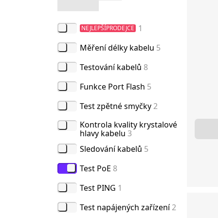
1
NEJLEPŠÍPRODEJCE
Měření délky kabelu
5
Testování kabelů
8
Funkce Port Flash
5
Test zpětné smyčky
2
Kontrola kvality krystalové
hlavy kabelu
3
Sledování kabelů
5
Test PoE
8
Test PING
1
Test napájených zařízení
2