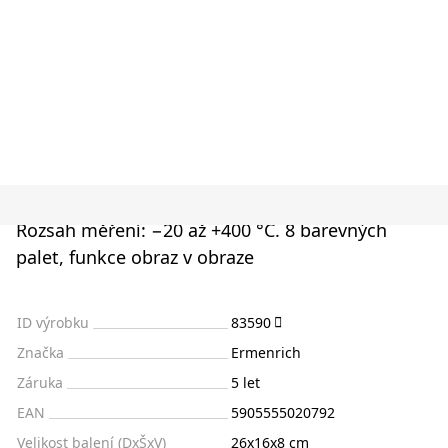
Rozsah měření: −20 až +400 °C. 8 barevných
palet, funkce obraz v obraze
ID výrobku
83590
Značka
Ermenrich
Záruka
5 let
EAN
5905555020792
Velikost balení (DxŠxV)
26x16x8 cm