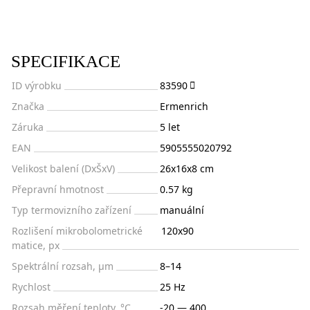
SPECIFIKACE
ID výrobku
83590
Značka
Ermenrich
Záruka
5 let
EAN
5905555020792
Velikost balení (DxŠxV)
26x16x8 cm
Přepravní hmotnost
0.57 kg
Typ termovizního zařízení
manuální
Rozlišení mikrobolometrické
120x90
matice, px
Spektrální rozsah, μm
8–14
Rychlost
25 Hz
Rozsah měření teploty, °С
-20 — 400