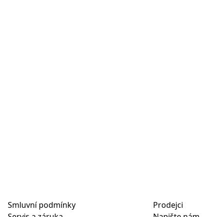
Smluvní podmínky
Prodejci
Servis a záruka
Napište nám