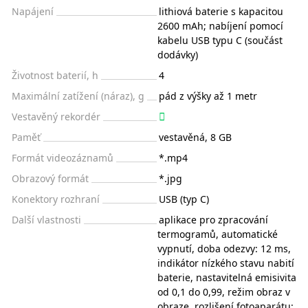
Napájení
lithiová baterie s kapacitou
2600 mAh; nabíjení pomocí
kabelu USB typu C (součást
dodávky)
Životnost baterií, h
4
Maximální zatížení (náraz), g
pád z výšky až 1 metr
Vestavěný rekordér
Paměť
vestavěná, 8 GB
Formát videozáznamů
*.mp4
Obrazový formát
*.jpg
Konektory rozhraní
USB (typ C)
Další vlastnosti
aplikace pro zpracování
termogramů, automatické
vypnutí, doba odezvy: 12 ms,
indikátor nízkého stavu nabití
baterie, nastavitelná emisivita
od 0,1 do 0,99, režim obraz v
obraze, rozlišení fotoaparátu: