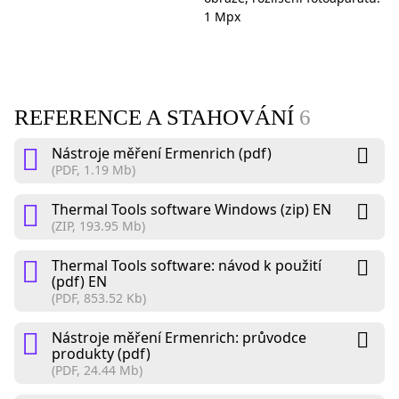
1 Mpx
REFERENCE A STAHOVÁNÍ
6
Nástroje měření Ermenrich (pdf)
(PDF, 1.19 Mb)
Thermal Tools software Windows (zip) EN
(ZIP, 193.95 Mb)
Thermal Tools software: návod k použití
(pdf) EN
(PDF, 853.52 Kb)
Nástroje měření Ermenrich: průvodce
produkty (pdf)
(PDF, 24.44 Mb)