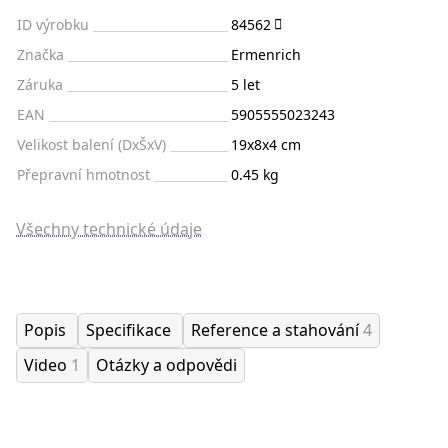
ID výrobku
84562
Značka
Ermenrich
Záruka
5 let
EAN
5905555023243
Velikost balení (DxŠxV)
19x8x4 cm
Přepravní hmotnost
0.45 kg
Všechny technické údaje
Popis
Specifikace
Reference a stahování
4
Video
1
Otázky a odpovědi