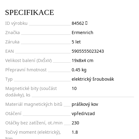
SPECIFIKACE
ID výrobku
84562
Značka
Ermenrich
Záruka
5 let
EAN
5905555023243
Velikost balení (DxŠxV)
19x8x4 cm
Přepravní hmotnost
0.45 kg
Typ
elektrický šroubovák
Magnetické bity (součást
10
dodávky), ks
Materiál magnetických bitů
práškový kov
Otáčení
vpřed/vzad
Otáčky bez zatížení, ot./min
230
Točivý moment (elektrický),
1.8
Nm