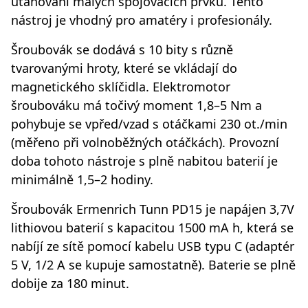
utahování malých spojovacích prvků. Tento
nástroj je vhodný pro amatéry i profesionály.
Šroubovák se dodává s 10 bity s různě
tvarovanými hroty, které se vkládají do
magnetického sklíčidla. Elektromotor
šroubováku má točivý moment 1,8–5 Nm a
pohybuje se vpřed/vzad s otáčkami 230 ot./min
(měřeno při volnoběžných otáčkách). Provozní
doba tohoto nástroje s plně nabitou baterií je
minimálně 1,5–2 hodiny.
Šroubovák Ermenrich Tunn PD15 je napájen 3,7V
lithiovou baterií s kapacitou 1500 mA h, která se
nabíjí ze sítě pomocí kabelu USB typu C (adaptér
5 V, 1/2 A se kupuje samostatně). Baterie se plně
dobije za 180 minut.