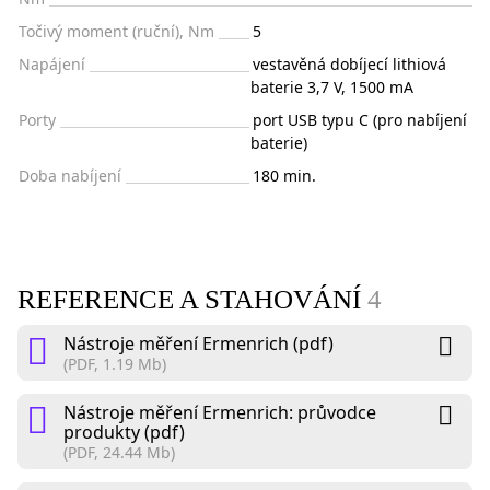
Točivý moment (ruční), Nm
5
Napájení
vestavěná dobíjecí lithiová
baterie 3,7 V, 1500 mA
Porty
port USB typu C (pro nabíjení
baterie)
Doba nabíjení
180 min.
REFERENCE A STAHOVÁNÍ
4
Nástroje měření Ermenrich (pdf)
(PDF, 1.19 Mb)
Nástroje měření Ermenrich: průvodce
produkty (pdf)
(PDF, 24.44 Mb)