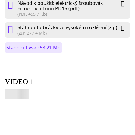
Návod k použití: elektrický šroubovák
Ermenrich Tunn PD15 (pdf)
(PDF, 455.7 Kb)
Stáhnout obrázky ve vysokém rozlišení (zip)
(ZIP, 27.14 Mb)
Stáhnout vše · 53.21 Mb
VIDEO
1