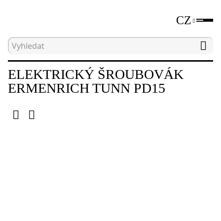
CZ
Hlavní strana
Katalog
Ostatní
Elektrický
ELEKTRICKÝ ŠROUBOVÁK
ERMENRICH TUNN PD15