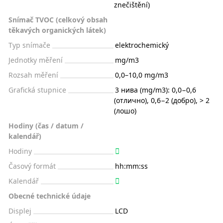
znečištění)
Snímač TVOC (celkový obsah
těkavých organických látek)
Typ snímače
elektrochemický
Jednotky měření
mg/m3
Rozsah měření
0,0–10,0 mg/m3
Grafická stupnice
3 нива (mg/m3): 0,0−0,6
(отлично), 0,6−2 (добро), > 2
(лошо)
Hodiny (čas / datum /
kalendář)
Hodiny
Časový formát
hh:mm:ss
Kalendář
Obecné technické údaje
Displej
LCD