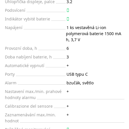
Úhlopříčka displeje, palce
3.2
Podsvícení
Indikátor vybité baterie
Napájení
1 ks vestavěná Li-ion
polymerová baterie 1500 mA
h, 3,7 V
Provozní doba, h
6
Doba nabíjení baterie, h
3
Automatické vypnutí
+
Porty
USB typu C
Alarm
bzučák, světlo
Nastavení max./min. prahové
+
hodnoty alarmu
Calibrazione del sensore
+
Zaznamenávání max./min.
+
hodnot