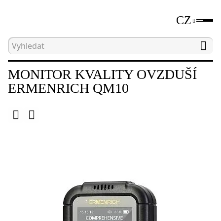
CZ
Hlavní strana
Katalog
Ostatní
Monitor kv
MONITOR KVALITY OVZDUŠÍ
ERMENRICH QM10