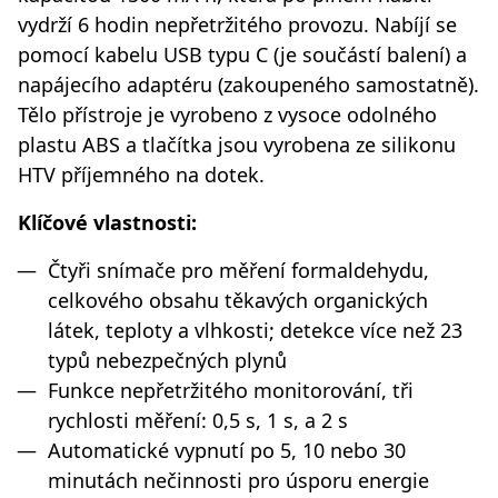
vydrží 6 hodin nepřetržitého provozu. Nabíjí se
pomocí kabelu USB typu C (je součástí balení) a
napájecího adaptéru (zakoupeného samostatně).
Tělo přístroje je vyrobeno z vysoce odolného
plastu ABS a tlačítka jsou vyrobena ze silikonu
HTV příjemného na dotek.
Klíčové vlastnosti:
Čtyři snímače pro měření formaldehydu,
celkového obsahu těkavých organických
látek, teploty a vlhkosti; detekce více než 23
typů nebezpečných plynů
Funkce nepřetržitého monitorování, tři
rychlosti měření: 0,5 s, 1 s, a 2 s
Automatické vypnutí po 5, 10 nebo 30
minutách nečinnosti pro úsporu energie