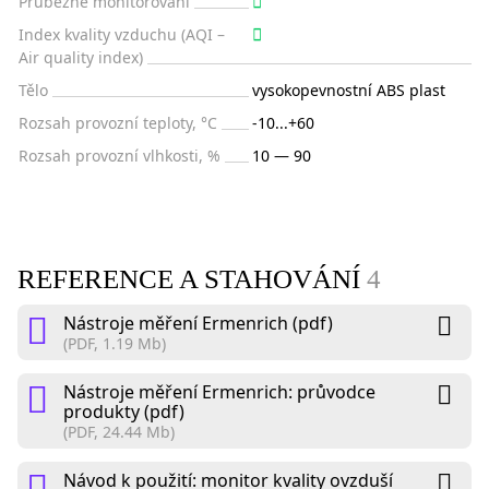
Průběžné monitorování
Index kvality vzduchu (AQI –
Air quality index)
Tělo
vysokopevnostní ABS plast
Rozsah provozní teploty, °C
-10...+60
Rozsah provozní vlhkosti, %
10 — 90
REFERENCE A STAHOVÁNÍ
4
Nástroje měření Ermenrich (pdf)
(PDF, 1.19 Mb)
Nástroje měření Ermenrich: průvodce
produkty (pdf)
(PDF, 24.44 Mb)
Návod k použití: monitor kvality ovzduší