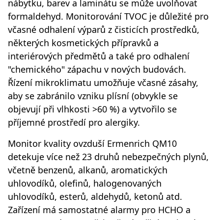
nábytku, barev a laminátu se může uvolňovat
formaldehyd. Monitorování TVOC je důležité pro
včasné odhalení výparů z čisticích prostředků,
některých kosmetických přípravků a
interiérových předmětů a také pro odhalení
"chemického" zápachu v nových budovách.
Řízení mikroklimatu umožňuje včasné zásahy,
aby se zabránilo vzniku plísní (obvykle se
objevují při vlhkosti >60 %) a vytvořilo se
příjemné prostředí pro alergiky.
Monitor kvality ovzduší Ermenrich QM10
detekuje více než 23 druhů nebezpečných plynů,
včetně benzenů, alkanů, aromatických
uhlovodíků, olefinů, halogenovaných
uhlovodíků, esterů, aldehydů, ketonů atd.
Zařízení má samostatné alarmy pro HCHO a