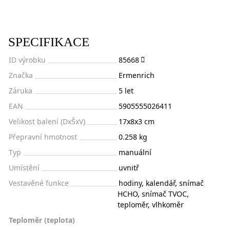
SPECIFIKACE
ID výrobku
85668
Značka
Ermenrich
Záruka
5 let
EAN
5905555026411
Velikost balení (DxŠxV)
17x8x3 cm
Přepravní hmotnost
0.258 kg
Typ
manuální
Umístění
uvnitř
Vestavěné funkce
hodiny, kalendář, snímač
HCHO, snímač TVOC,
teploměr, vlhkoměr
Teploměr (teplota)