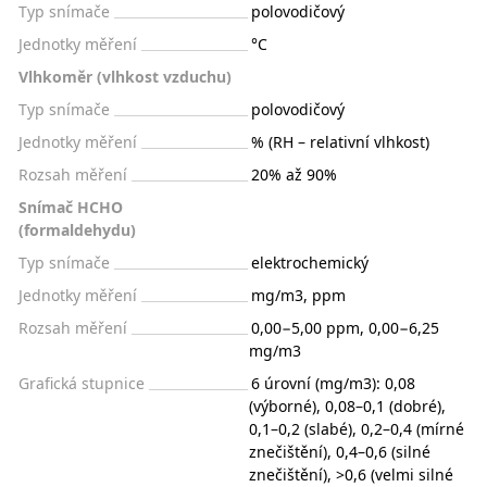
Typ snímače
polovodičový
Jednotky měření
°C
Vlhkoměr (vlhkost vzduchu)
Typ snímače
polovodičový
Jednotky měření
% (RH – relativní vlhkost)
Rozsah měření
20% až 90%
Snímač HCHO
(formaldehydu)
Typ snímače
elektrochemický
Jednotky měření
mg/m3, ppm
Rozsah měření
0,00−5,00 ppm, 0,00−6,25
mg/m3
Grafická stupnice
6 úrovní (mg/m3): 0,08
(výborné), 0,08–0,1 (dobré),
0,1–0,2 (slabé), 0,2–0,4 (mírné
znečištění), 0,4–0,6 (silné
znečištění), >0,6 (velmi silné