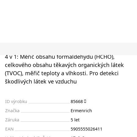
4 v 1: Měřič obsahu formaldehydu (HCHO),
celkového obsahu těkavých organických látek
(TVOC), měřič teploty a vlhkosti. Pro detekci
škodlivých látek ve vzduchu
ID výrobku
85668
Značka
Ermenrich
Záruka
5 let
EAN
5905555026411