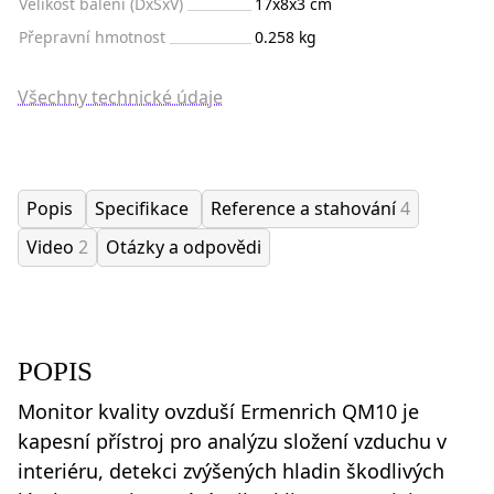
Velikost balení (DxŠxV)
17x8x3 cm
Přepravní hmotnost
0.258 kg
Všechny technické údaje
Popis
Specifikace
Reference a stahování
4
Video
2
Otázky a odpovědi
POPIS
Monitor kvality ovzduší Ermenrich QM10 je
kapesní přístroj pro analýzu složení vzduchu v
interiéru, detekci zvýšených hladin škodlivých