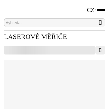
CZ
Hlavní strana
Katalog
Nástroje pro měření vzdá
LASEROVÉ MĚŘIČE