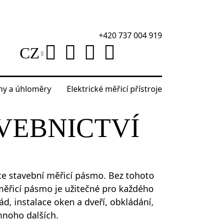
+420 737 004 919
CZ
áhy a úhloměry
Elektrické měřicí přístroje
ví
VEBNICTVÍ
ete stavební měřicí pásmo. Bez tohoto
měřicí pásmo je užitečné pro každého
ád, instalace oken a dveří, obkládání,
mnoho dalších.