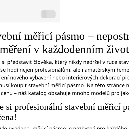
vební měřicí pásmo – nepost
 měření v každodenním život
é si představit člověka, který nikdy nedržel v ruce st
 se hodí nejen profesionálům, ale i amatérským řem
ení nového vybavení nebo interiérových dekorací př
sí koupit stavební měřicí pásmo. Na této stránce n
cenu – náš katalog obsahuje mnoho modelů pro jako
 si profesionální stavební měřicí p
čena!
 bylo uvedeno, měřicí pásmo je nezbytné pro každého