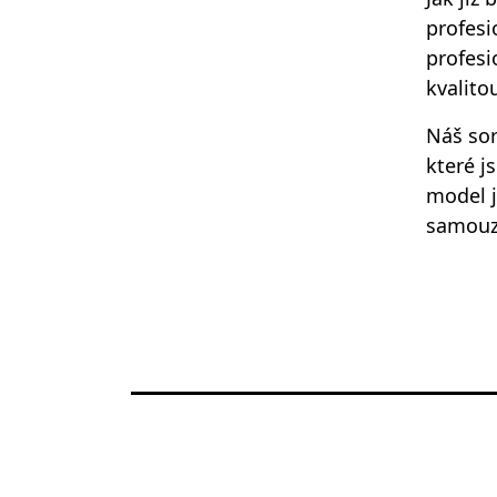
profesi
profesi
kvalito
Náš sor
které j
model j
samouz