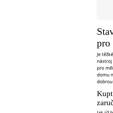
Sta
pro
Je těžk
nástroj
pro měř
domu mu
dobrou 
Kupte
zaru
Jak již