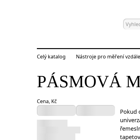
Celý katalog
Nástroje pro měření vzdále
Hlavní strana
Katalog
Nástroje pr
PÁSMOVÁ M
Cena, Kč
Pokud o
univerz
řemesln
tapetov