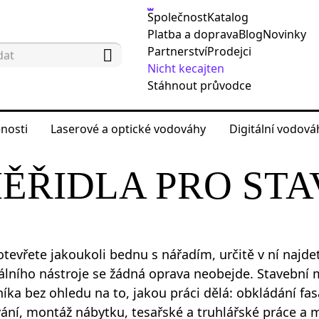
Společnost
Katalog
Platba a doprava
Blog
Novinky
Partnerství
Prodejci
Nicht kecajten
Stáhnout průvodce
nosti
Laserové a optické vodováhy
Digitální vodov
o měření vzdálenosti
Pásmová měřidla pro stavebnict
ĚŘIDLA PRO STA
tevřete jakoukoli bednu s nářadím, určitě v ní najd
álního nástroje se žádná oprava neobejde. Stavební 
íka bez ohledu na to, jakou práci dělá: obkládání fas
ání, montáž nábytku, tesařské a truhlářské práce a 