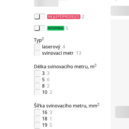
2
NEJLEPŠÍPRODEJCE
5
NOVINKA
Typ
laserový
4
svinovací metr
13
Délka svinovacího metru, m
3
3
5
6
8
2
10
2
Šířka svinovacího metru, mm
16
3
18
1
19
5