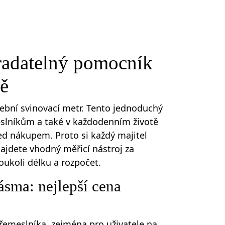
radatelný pomocník
ě
avební svinovací metr. Tento jednoduchý
eslníkům a také v každodenním životě
ed nákupem. Proto si každý majitel
ajdete vhodný měřicí nástroj za
ukoli délku a rozpočet.
ásma: nejlepší cena
 řemeslníka, zejména pro uživatele na