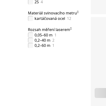
25
4
Materiál svinovacího metru
kartáčovaná ocel
12
Rozsah měření laserem
0,05–60 m
1
0,2–40 m
2
0,2–60 m
1