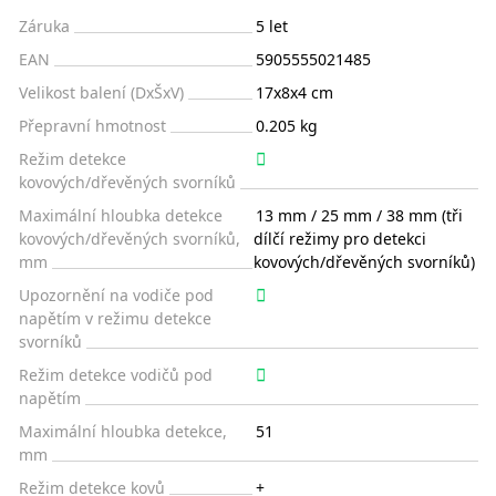
Záruka
5 let
EAN
5905555021485
Velikost balení (DxŠxV)
17x8x4 cm
Přepravní hmotnost
0.205 kg
Režim detekce
kovových/dřevěných svorníků
Maximální hloubka detekce
13 mm / 25 mm / 38 mm (tři
kovových/dřevěných svorníků,
dílčí režimy pro detekci
mm
kovových/dřevěných svorníků)
Upozornění na vodiče pod
napětím v režimu detekce
svorníků
Režim detekce vodičů pod
napětím
Maximální hloubka detekce,
51
mm
Režim detekce kovů
+