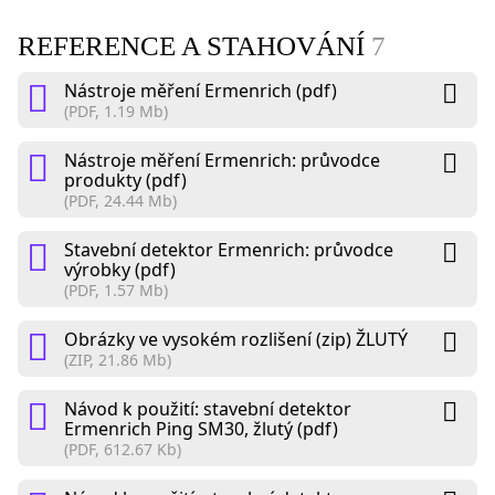
REFERENCE A STAHOVÁNÍ
7
Nástroje měření Ermenrich (pdf)
(PDF, 1.19 Mb)
Nástroje měření Ermenrich: průvodce
produkty (pdf)
(PDF, 24.44 Mb)
Stavební detektor Ermenrich: průvodce
výrobky (pdf)
(PDF, 1.57 Mb)
Obrázky ve vysokém rozlišení (zip) ŽLUTÝ
(ZIP, 21.86 Mb)
Návod k použití: stavební detektor
Ermenrich Ping SM30, žlutý (pdf)
(PDF, 612.67 Kb)