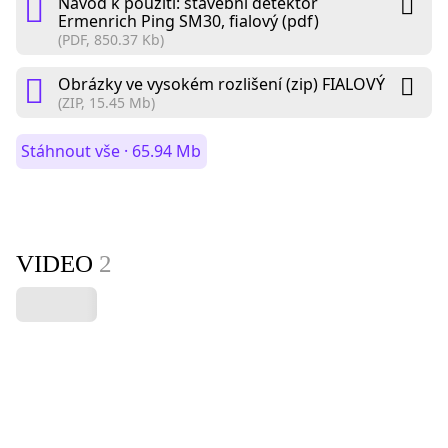
Návod k použití: stavební detektor
Ermenrich Ping SM30, fialový (pdf)
(PDF, 850.37 Kb)
Obrázky ve vysokém rozlišení (zip) FIALOVÝ
(ZIP, 15.45 Mb)
Stáhnout vše · 65.94 Mb
VIDEO
2