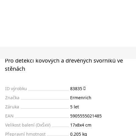
Pro detekci kovových a dřevěných svorníků ve
stěnách
ID výrobku
83835
Značka
Ermenrich
Záruka
5 let
EAN
5905555021485
Velikost balení (DxŠxV)
17x8x4 cm
Přepravní hmotnost
0.205 kg