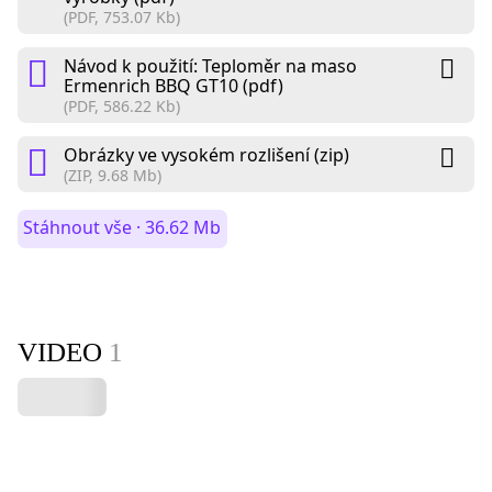
(PDF, 753.07 Kb)
Návod k použití: Teploměr na maso
Ermenrich BBQ GT10 (pdf)
(PDF, 586.22 Kb)
Obrázky ve vysokém rozlišení (zip)
(ZIP, 9.68 Mb)
Stáhnout vše · 36.62 Mb
VIDEO
1