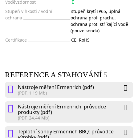
Voděvzdornost
Stupeň vlhkosti / vodní
stupeň krytí IP65, úplná
ochrana
ochrana proti prachu,
ochrana proti stříkající vodě
(pouze sonda)
Certifikace
CE, RoHS
REFERENCE A STAHOVÁNÍ
5
Nástroje měření Ermenrich (pdf)
(PDF, 1.19 Mb)
Nástroje měření Ermenrich: průvodce
produkty (pdf)
(PDF, 24.44 Mb)
Teplotní sondy Ermenrich BBQ: průvodce
výrobky (pdf)