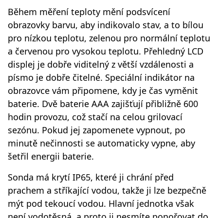
Během měření teploty mění podsvícení
obrazovky barvu, aby indikovalo stav, a to bílou
pro nízkou teplotu, zelenou pro normální teplotu
a červenou pro vysokou teplotu. Přehledný LCD
displej je dobře viditelný z větší vzdálenosti a
písmo je dobře čitelné. Speciální indikátor na
obrazovce vám připomene, kdy je čas vyměnit
baterie. Dvě baterie AAA zajišťují přibližně 600
hodin provozu, což stačí na celou grilovací
sezónu. Pokud jej zapomenete vypnout, po
minutě nečinnosti se automaticky vypne, aby
šetřil energii baterie.
Sonda má krytí IP65, které ji chrání před
prachem a stříkající vodou, takže ji lze bezpečně
mýt pod tekoucí vodou. Hlavní jednotka však
není vodotěsná, a proto ji nesmíte ponořovat do