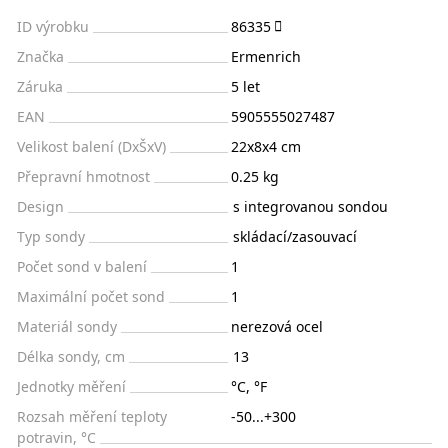
ID výrobku
86335
Značka
Ermenrich
Záruka
5 let
EAN
5905555027487
Velikost balení (DxŠxV)
22x8x4 cm
Přepravní hmotnost
0.25 kg
Design
s integrovanou sondou
Typ sondy
skládací/zasouvací
Počet sond v balení
1
Maximální počet sond
1
Materiál sondy
nerezová ocel
Délka sondy, cm
13
Jednotky měření
°C, °F
Rozsah měření teploty
-50...+300
potravin, °C