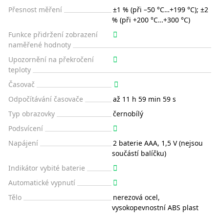
Přesnost měření
±1 % (při –50 °C…+199 °C); ±2
% (při +200 °C…+300 °C)
Funkce přidržení zobrazení
naměřené hodnoty
Upozornění na překročení
teploty
Časovač
Odpočítávání časovače
až 11 h 59 min 59 s
Typ obrazovky
černobílý
Podsvícení
Napájení
2 baterie AAA, 1,5 V (nejsou
součástí balíčku)
Indikátor vybité baterie
Automatické vypnutí
Tělo
nerezová ocel,
vysokopevnostní ABS plast