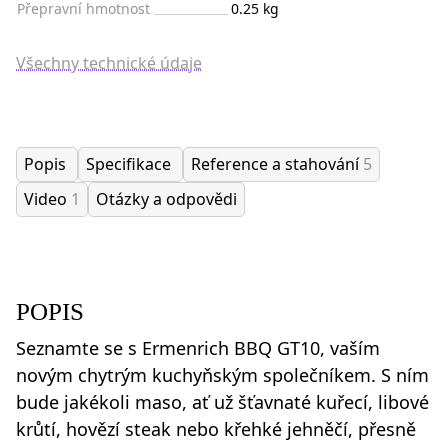
Přepravní hmotnost
0.25 kg
Všechny technické údaje
Popis
Specifikace
Reference a stahování
5
Video
1
Otázky a odpovědi
POPIS
Seznamte se s Ermenrich BBQ GT10, vaším
novým chytrým kuchyňským společníkem. S ním
bude jakékoli maso, ať už šťavnaté kuřecí, libové
krůtí, hovězí steak nebo křehké jehněčí, přesně