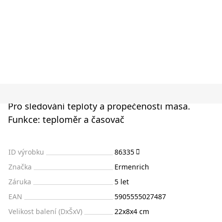
Pro sledování teploty a propečenosti masa.
Funkce: teploměr a časovač
ID výrobku
86335
Značka
Ermenrich
Záruka
5 let
EAN
5905555027487
Velikost balení (DxŠxV)
22x8x4 cm