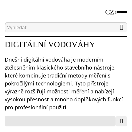
CZ
Hlavní strana
Katalog
Digitální vodováhy a úhl
DIGITÁLNÍ VODOVÁHY
Dnešní digitální vodováha je moderním
ztělesněním klasického stavebního nástroje,
které kombinuje tradiční metody měření s
pokročilými technologiemi. Tyto přístroje
výrazně rozšiřují možnosti měření a nabízejí
vysokou přesnost a mnoho doplňkových funkcí
pro profesionální použití.