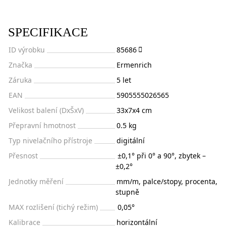
SPECIFIKACE
ID výrobku
85686
Značka
Ermenrich
Záruka
5 let
EAN
5905555026565
Velikost balení (DxŠxV)
33x7x4 cm
Přepravní hmotnost
0.5 kg
Typ nivelačního přístroje
digitální
Přesnost
±0,1° při 0° a 90°, zbytek –
±0,2°
Jednotky měření
mm/m, palce/stopy, procenta,
stupně
MAX rozlišení (tichý režim)
0,05°
Kalibrace
horizontální