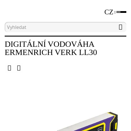
CZ
Hlavní strana
Katalog
Digitální vodováhy a úhl
DIGITÁLNÍ VODOVÁHA
ERMENRICH VERK LL30