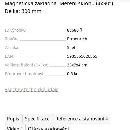
Magnetická základna. Měření sklonu (4x90°).
Délka: 300 mm
ID výrobku
85686
Značka
Ermenrich
Záruka
5 let
EAN
5905555026565
Velikost balení (DxŠxV)
33x7x4 cm
Přepravní hmotnost
0.5 kg
Všechny technické údaje
Popis
Specifikace
Reference a stahování
4
Video
1
Otázky a odpovědi