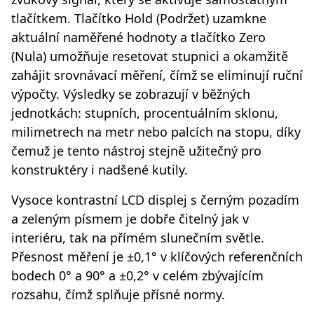
tlačítkem. Tlačítko Hold (Podržet) uzamkne
aktuální naměřené hodnoty a tlačítko Zero
(Nula) umožňuje resetovat stupnici a okamžitě
zahájit srovnávací měření, čímž se eliminují ruční
výpočty. Výsledky se zobrazují v běžných
jednotkách: stupních, procentuálním sklonu,
milimetrech na metr nebo palcích na stopu, díky
čemuž je tento nástroj stejně užitečný pro
konstruktéry i nadšené kutily.
Vysoce kontrastní LCD displej s černým pozadím
a zeleným písmem je dobře čitelný jak v
interiéru, tak na přímém slunečním světle.
Přesnost měření je ±0,1° v klíčových referenčních
bodech 0° a 90° a ±0,2° v celém zbývajícím
rozsahu, čímž splňuje přísné normy.