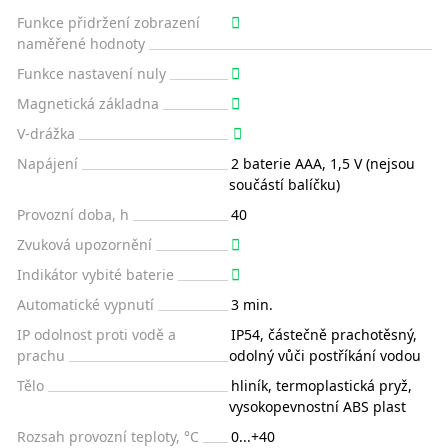
Funkce přidržení zobrazení
naměřené hodnoty
Funkce nastavení nuly
Magnetická základna
V-drážka
Napájení
2 baterie AAA, 1,5 V (nejsou
součástí balíčku)
Provozní doba, h
40
Zvuková upozornění
Indikátor vybité baterie
Automatické vypnutí
3 min.
IP odolnost proti vodě a
IP54, částečně prachotěsný,
prachu
odolný vůči postříkání vodou
Tělo
hliník, termoplastická pryž,
vysokopevnostní ABS plast
Rozsah provozní teploty, °C
0...+40