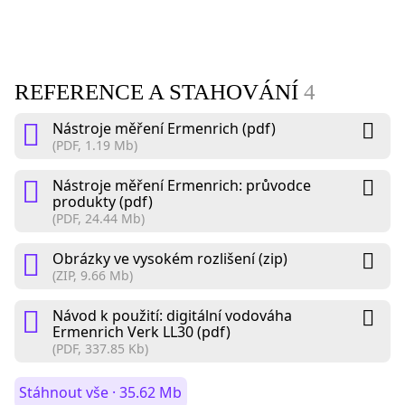
REFERENCE A STAHOVÁNÍ
4
Nástroje měření Ermenrich (pdf)
(PDF, 1.19 Mb)
Nástroje měření Ermenrich: průvodce
produkty (pdf)
(PDF, 24.44 Mb)
Obrázky ve vysokém rozlišení (zip)
(ZIP, 9.66 Mb)
Návod k použití: digitální vodováha
Ermenrich Verk LL30 (pdf)
(PDF, 337.85 Kb)
Stáhnout vše · 35.62 Mb