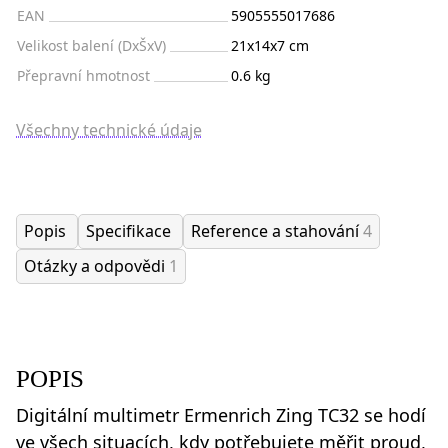
EAN
5905555017686
Velikost balení (DxŠxV)
21x14x7 cm
Přepravní hmotnost
0.6 kg
Všechny technické údaje
Popis
Specifikace
Reference a stahování
4
Otázky a odpovědi
1
POPIS
Digitální multimetr Ermenrich Zing TC32 se hodí
ve všech situacích, kdy potřebujete měřit proud,