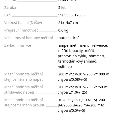
Záruka
5 let
EAN
5905555017686
Velikost balení (DxŠxV)
21x14x7 cm
Přepravní hmotnost
0.6 kg
Volba mezní hodnoty měření
automatická
Základní funkce
ampérmetr
,
měřič frekvence
,
měřič kapacity
,
měřič
pracovního cyklu
,
ohmmetr
,
termočlánkový snímač
,
voltmetr
Mezní hodnota měření
200 mV/2 V/20 V/200 V/1000 V:
stejnosměrného napětí
chyba ±(0,08%+5)
Mezní hodnota měření
200 mV/2 V/20 V/200 V/750 V:
střídavého napětí
chyba ±(1,0%+25)
Mezní hodnota měření
10 A: chyba ±(1,0%+15), 200
stejnosměrného proudu
µA/2000 µA/20 mA/200 mA:
chyba ±(0,5%+5)