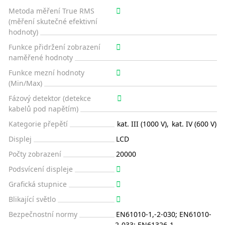
Metoda měření True RMS
(měření skutečné efektivní
hodnoty)
Funkce přidržení zobrazení
naměřené hodnoty
Funkce mezní hodnoty
(Min/Max)
Fázový detektor (detekce
kabelů pod napětím)
Kategorie přepětí
kat. III (1000 V)
,
kat. IV (600 V)
Displej
LCD
Počty zobrazení
20000
Podsvícení displeje
Grafická stupnice
Blikající světlo
Bezpečnostní normy
EN61010-1,-2-030; EN61010-
2-033; EN61326-1