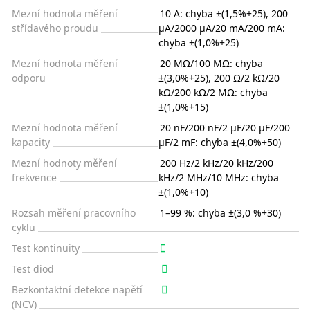
Mezní hodnota měření
10 A: chyba ±(1,5%+25), 200
střídavého proudu
µA/2000 µA/20 mA/200 mA:
chyba ±(1,0%+25)
Mezní hodnota měření
20 MΩ/100 MΩ: chyba
odporu
±(3,0%+25), 200 Ω/2 kΩ/20
kΩ/200 kΩ/2 MΩ: chyba
±(1,0%+15)
Mezní hodnota měření
20 nF/200 nF/2 µF/20 µF/200
kapacity
µF/2 mF: chyba ±(4,0%+50)
Mezní hodnoty měření
200 Hz/2 kHz/20 kHz/200
frekvence
kHz/2 MHz/10 MHz: chyba
±(1,0%+10)
Rozsah měření pracovního
1–99 %: chyba ±(3,0 %+30)
cyklu
Test kontinuity
Test diod
Bezkontaktní detekce napětí
(NCV)