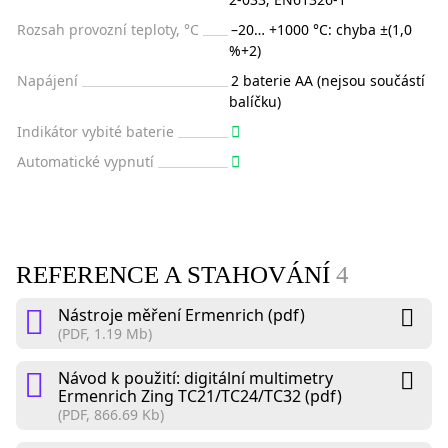
Rozsah provozní teploty, °C
–20… +1000 °C: chyba ±(1,0
%+2)
Napájení
2 baterie AA (nejsou součástí
balíčku)
Indikátor vybité baterie
Automatické vypnutí
REFERENCE A STAHOVÁNÍ
4
Nástroje měření Ermenrich (pdf)
(PDF, 1.19 Mb)
Návod k použití: digitální multimetry
Ermenrich Zing TC21/TC24/TC32 (pdf)
(PDF, 866.69 Kb)