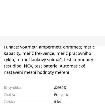
Funkce: voltmetr, ampérmetr, ohmmetr, měřič
kapacity, měřič frekvence, měřič pracovního
cyklu, termočlánkový snímač, test kontinuity,
test diod, NCV, test baterie. Automatické
nastavení mezní hodnoty měření
ID výrobku
82989
Značka
Ermenrich
Záruka
5 let