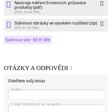
Nástroje měření Ermenrich: průvodce
produkty (pdf)
(PDF, 24.44 Mb)
Stáhnout obrázky ve vysokém rozlišení (zip)
(ZIP, 57.43 Mb)
Stáhnout vše · 83.91 Mb
OTÁZKY A ODPOVĚDI
1
Odešlete svůj dotaz