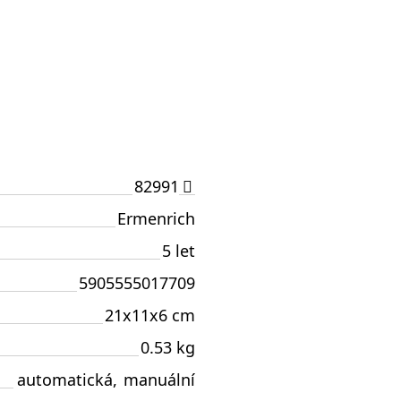
82991
Ermenrich
5 let
5905555017709
21x11x6 cm
0.53 kg
automatická
,
manuální