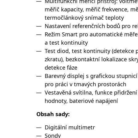
Multifunkční měřicí přístroj: voltm
měřič kapacity, měřič frekvence, mě
termočlánkový snímač teploty
Nastavení referenčních bodů pro re
Režim Smart pro automatické měřen
a test kontinuity
Test diod, test kontinuity (detekc
zkratu), bezkontaktní lokalizace skr
detekce fáze
Barevný displej s grafickou stupnicí
pro práci v tmavých prostorách
Vestavěná svítilna, funkce přidrže
hodnoty, bateriové napájení
Obsah sady:
Digitální multimetr
Sondy