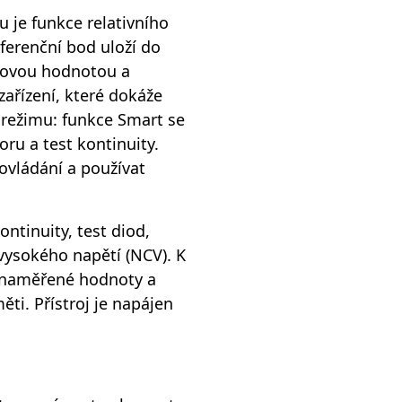
u je funkce relativního
eferenční bod uloží do
 novou hodnotou a
ařízení, které dokáže
režimu: funkce Smart se
ru a test kontinuity.
 ovládání a používat
ntinuity, test diod,
vysokého napětí (NCV). K
ní naměřené hodnoty a
ti. Přístroj je napájen