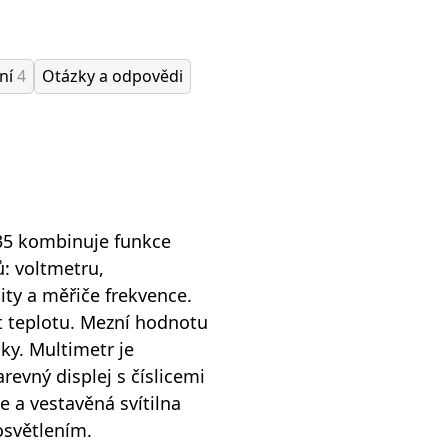
ání
4
Otázky a odpovědi
C35 kombinuje funkce
ů: voltmetru,
y a měřiče frekvence.
t teplotu. Mezní hodnotu
ky. Multimetr je
revný displej s číslicemi
e a vestavěná svítilna
osvětlením.