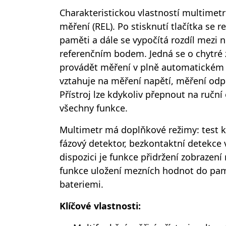
Charakteristickou vlastností multimetr
měření (REL). Po stisknutí tlačítka se r
paměti a dále se vypočítá rozdíl mezi
referenčním bodem. Jedná se o chytré z
provádět měření v plně automatickém 
vztahuje na měření napětí, měření odpo
Přístroj lze kdykoliv přepnout na ruční
všechny funkce.
Multimetr má doplňkové režimy: test ko
fázový detektor, bezkontaktní detekce 
dispozici je funkce přidržení zobraze
funkce uložení mezních hodnot do pamě
bateriemi.
Klíčové vlastnosti: