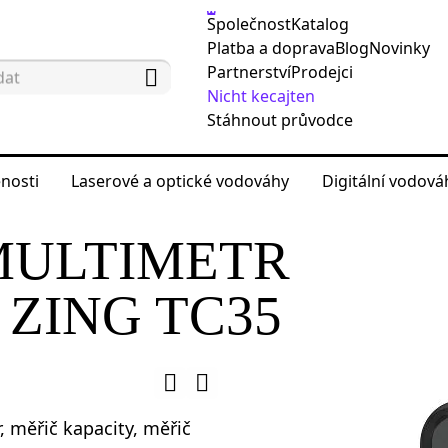
Společnost
Katalog
Platba a doprava
Blog
Novinky
Partnerství
Prodejci
Nicht kecajten
Stáhnout průvodce
nosti
Laserové a optické vodováhy
Digitální vodov
ěřicí přístroje
Digitální multimetry
Digitální m
MULTIMETR
ZING TC35
 měřič kapacity, měřič