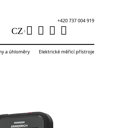
+420 737 004 919
CZ
áhy a úhloměry
Elektrické měřicí přístroje
ultimetr Ermenrich Zing TC35