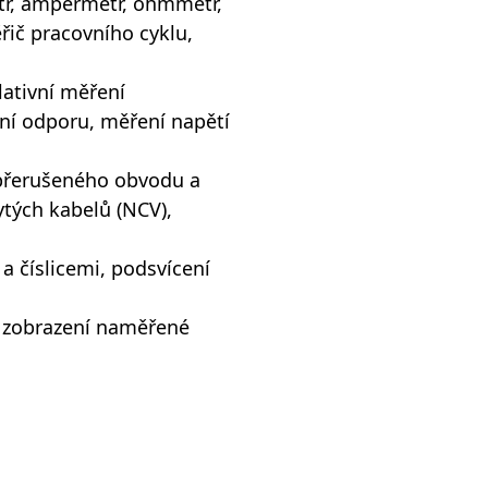
etr, ampérmetr, ohmmetr,
řič pracovního cyklu,
lativní měření
í odporu, měření napětí
e přerušeného obvodu a
ytých kabelů (NCV),
 a číslicemi, podsvícení
ní zobrazení naměřené