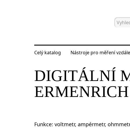
Celý katalog
Nástroje pro měření vzdále
Hlavní strana
Katalog
Elektrické m
DIGITÁLNÍ 
ERMENRICH 
Funkce: voltmetr, ampérmetr, ohmmetr,