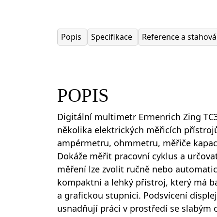
Popis
Specifikace
Reference a stahov
POPIS
Digitální multimetr Ermenrich Zing T
několika elektrických měřicích přístroj
ampérmetru, ohmmetru, měřiče kapacit
Dokáže měřit pracovní cyklus a určova
měření lze zvolit ručně nebo automatic
kompaktní a lehký přístroj, který má ba
a grafickou stupnici. Podsvícení displej
usnadňují práci v prostředí se slabým 