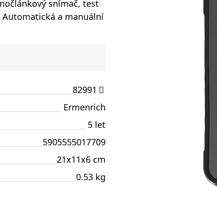
rmočlánkový snímač, test
ie. Automatická a manuální
82991
Ermenrich
5 let
5905555017709
21x11x6 cm
0.53 kg