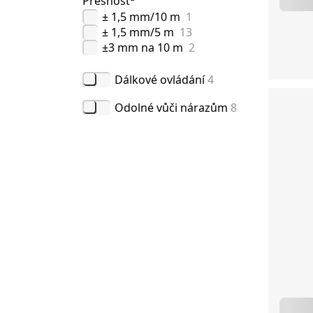
Přesnost
± 1,5 mm/10 m
1
± 1,5 mm/5 m
13
±3 mm na 10 m
2
Dálkové ovládání
4
Odolné vůči nárazům
8