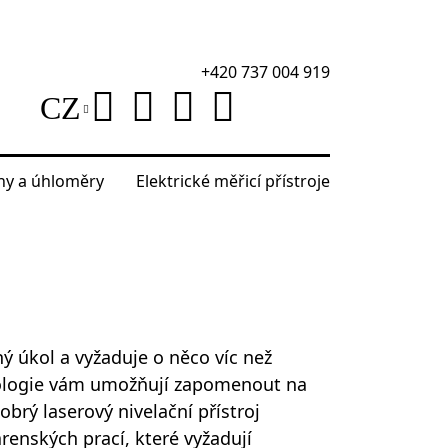
+420 737 004 919
CZ
áhy a úhloměry
Elektrické měřicí přístroje
 úkol a vyžaduje o něco víc než
nologie vám umožňují zapomenout na
brý laserový nivelační přístroj
renských prací, které vyžadují