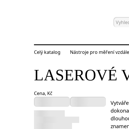
Celý katalog
Nástroje pro měření vzdále
Hlavní strana
Katalog
Laserové a 
LASEROVÉ 
Cena, Kč
Vytváře
dokona
dlouhou
znamená