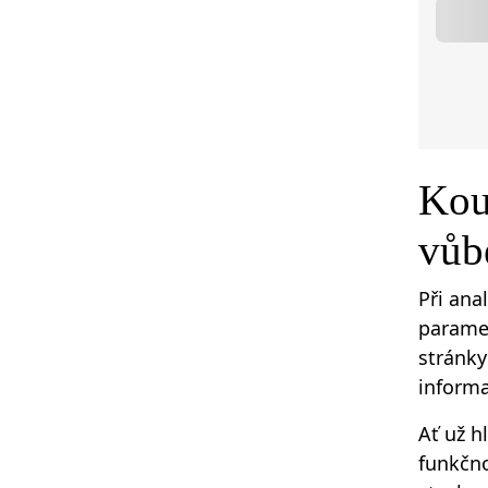
Kou
vůbe
Při ana
paramet
stránk
informa
Ať už h
funkčno