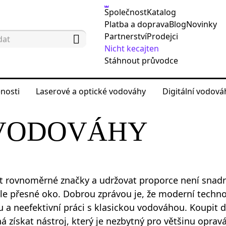
Společnost
Katalog
Platba a doprava
Blog
Novinky
Partnerství
Prodejci
Nicht kecajten
Stáhnout průvodce
nosti
Laserové a optické vodováhy
Digitální vodov
optické vodováhy
Laserové vodováhy
VODOVÁHY
t rovnoměrné značky a udržovat proporce není snadný
le přesné oko. Dobrou zprávou je, že moderní tech
 a neefektivní práci s klasickou vodováhou. Koupit do
 získat nástroj, který je nezbytný pro většinu opravá