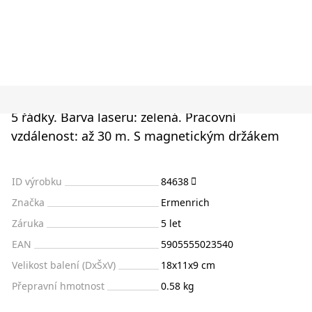
5 řádky. Barva laseru: zelená. Pracovní
vzdálenost: až 30 m. S magnetickým držákem
ID výrobku
84638
Značka
Ermenrich
Záruka
5 let
EAN
5905555023540
Velikost balení (DxŠxV)
18x11x9 cm
Přepravní hmotnost
0.58 kg