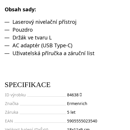
Obsah sady:
Laserový nivelační přístroj
Pouzdro
Držák ve tvaru L
AC adaptér (USB Type-C)
Uživatelská příručka a záruční list
SPECIFIKACE
ID výrobku
84638
Značka
Ermenrich
Záruka
5 let
EAN
5905555023540
Velikost balení (DxŠxV)
18x11x9 cm