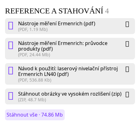
REFERENCE A STAHOVÁNÍ
4
Nástroje měření Ermenrich (pdf)
(PDF, 1.19 Mb)
Nástroje měření Ermenrich: průvodce
produkty (pdf)
(PDF, 24.44 Mb)
Návod k použití: laserový nivelační přístroj
Ermenrich LN40 (pdf)
(PDF, 536.88 Kb)
Stáhnout obrázky ve vysokém rozlišení (zip)
(ZIP, 48.7 Mb)
Stáhnout vše · 74.86 Mb