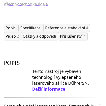
Všechny technické údaje
Popis
Specifikace
Reference a stahování
4
Video
2
Otázky a odpovědi
Příslušenství
4
POPIS
Tento nástroj je vybaven
technologií vylepšeného
laserového zářiče DűhrerSN.
Další informace
Samo nivelační laserový přístroj Ermenrich PLUS