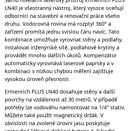
LN40 je všestranný nástroj, který vysoce oceňují
odborníci na stavební a renovační práce všeho
druhu. Vodorovná rovina má rozptyl 360° a
zařízení promítá jednu svislou čáru navíc. Tato
kombinace umožňuje vyrovnat stěny a podlahy,
instalovat inženýrské sítě, podlahové krytiny a
provádět mnoho dalších úkolů. Kompenzátor
automaticky vyrovnává laserové paprsky a v
kombinaci s nízkou chybou měření zajišťuje
vysokou úroveň přesnosti.
Ermenrich PLUS LN40 dosahuje stěny a další
povrchy na vzdálenost až 30 metrů. V případě
potřeby lze vodováhu namontovat na 1/4" stativ.
Můžete také použít magnetický držák. V
závislosti na zvolené úrovni jasu poskytuje
vestavěná lithiová dobíjecí baterie 6–9 hodin