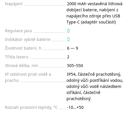
Napájení
2000 mAh vestavěná lithiová
dobíjecí baterie, nabíjení z
napájecího zdroje přes USB
Type-C (adaptér součástí)
Regulace jasu
Indikátor vybité baterie
Životnost baterií, h
6 — 9
Třída laseru
2
Vlnová délka, nm
505–550
IP odolnost proti vodě a
IP54, částečně prachotěsný,
prachu
odolný vůči postříkání vodou,
odolný vůči vodě následkem
stříkání, částečně
prachotěsný
Rozsah provozní teploty, °C
-10...+50