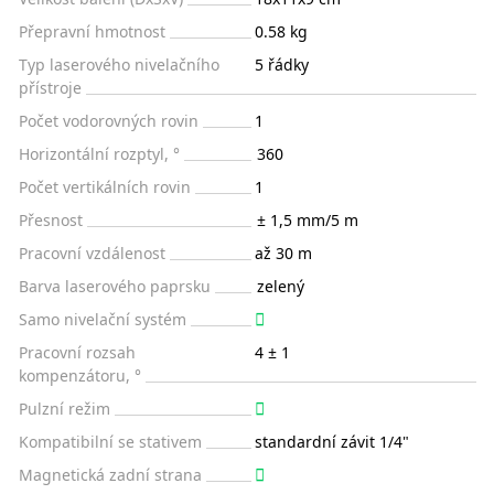
Přepravní hmotnost
0.58 kg
Typ laserového nivelačního
5 řádky
přístroje
Počet vodorovných rovin
1
Horizontální rozptyl, °
360
Počet vertikálních rovin
1
Přesnost
± 1,5 mm/5 m
Pracovní vzdálenost
až 30 m
Barva laserového paprsku
zelený
Samo nivelační systém
Pracovní rozsah
4 ± 1
kompenzátoru, °
Pulzní režim
Kompatibilní se stativem
standardní závit 1/4"
Magnetická zadní strana